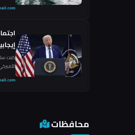
ail.com
اجتما
إيجابي
كتبت: سل
الأميركي 
ail.com
محافظات