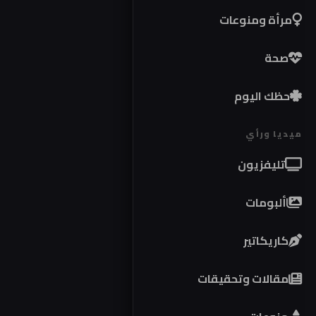
مرأة ومنوعات
صحة
حظك اليوم
ميديا ورأي
تليفزيون
ألبومات
كاريكاتير
مقالات وتحقيقات