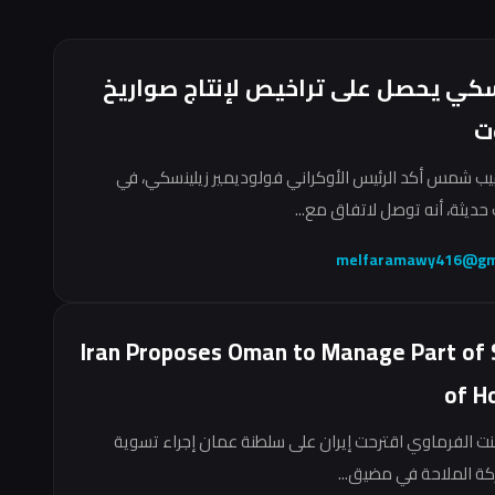
سكي يحصل على تراخيص لإنتاج صواريخ
ت
ب شمس أكد الرئيس الأوكراني فولوديمير زيلينسكي، في
حديثة، أنه توصل لاتفاق مع...
melfaramawy416@gm
Iran Proposes Oman to Manage Part of 
of H
نت الفرماوي اقترحت إيران على سلطنة عمان إجراء تسوية
ركة الملاحة في مضيق...