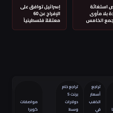
 استغاثة
إسرائيل توافق على
 بلا مأوى
الإفراج عن 60
جمع الخامس
معتقلاً فلسطينياً
تراجع
تراجع خام
أسعار
برنت 5
تراجع
الذهب
دولارات
مواصفات
العجز
في
وسط
كوبرا