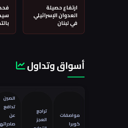
ارتفاع حصيلة
فحص
العدوان الإسرائيلي
سيدة
في لبنان
بالت
أسواق وتداول
الصين
تدافع
تراجع
مواصفات
عن
العجز
كوبرا
صادراتها