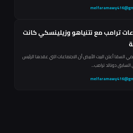
melfaramawy416@gm
عات ترامب مع نتنياهو وزيلينسكي كانت
ة
مي السقا أعلن البيت الأبيض أن الاجتماعات التي عقدها الرئيس
السابق دونالد ترامب...
melfaramawy416@gm