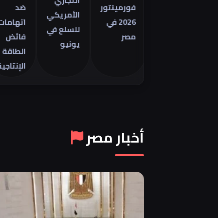
التجاري
فورمينتور
ضد
الأمريكي
2026 في
اتهامات
للسلع في
مصر
فائض
يونيو
الطاقة
الإنتاجية
أخبار مصر