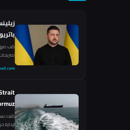
زيلين
باتريو
كتب: صهي
تصريحات 
ail.com
Strait
ormuz
كتبت: بس
لإدارة ح