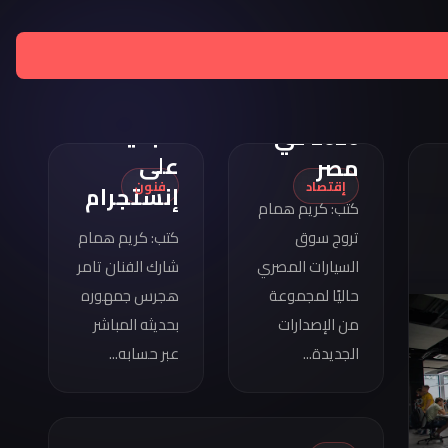
تامر
هجرس
مواصفات
يشارك
كوبرا
بصورته
فورمينتور
الجديدة
2026 في
على
مصر
إقتصاد
فنون
إنستجرام
كتب: كريم همام
تروج سوق
كتب: كريم همام
السيارات المصري
شارك الفنان تامر
حاليًا لمجموعة
هجرس جمهوره
من الإصدارات
بحديثه المباشر
الجديدة...
عبر حسابه...