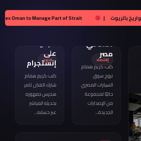
تامر
هجرس
مواصفات
عالم:
زيلينسكي يحصل على تراخيص لإنتاج صواريخ باتريوت
|
يشارك
كوبرا
بصورته
فورمينتور
الجديدة
2026 في
على
مصر
إقتصاد
فنون
إنستجرام
كتب: كريم همام
تروج سوق
كتب: كريم همام
السيارات المصري
شارك الفنان تامر
حاليًا لمجموعة
هجرس جمهوره
من الإصدارات
بحديثه المباشر
الجديدة...
عبر حسابه...