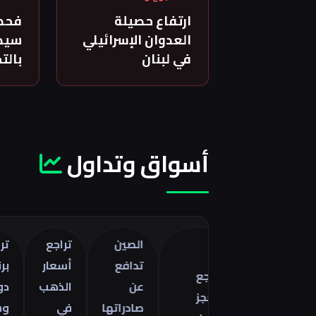
ارتفاع حصيلة
فحص
العدوان الإسرائيلي
سيدة
في لبنان
بالت
أسواق وتداول
الصين
تراجع
تراجع خا
تدافع
أسعار
برنت 5
تراجع
صفات
عن
الذهب
دولارات
العجز
ا
صادراتها
في
وسط