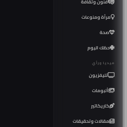
فنون وثقافة
مرأة ومنوعات
صحة
حظك اليوم
ميديا ورأي
تليفزيون
ألبومات
كاريكاتير
موا
مقالات وتحقيقات
كوبر