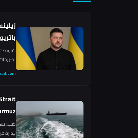
زيلين
باتريو
كتب: صهي
تصريحات 
ail.com
Strait
ormuz
كتبت: بس
لإدارة ح