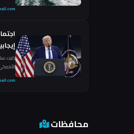
ail.com
اجتما
إيجابي
كتبت: سل
الأميركي 
ail.com
محافظات