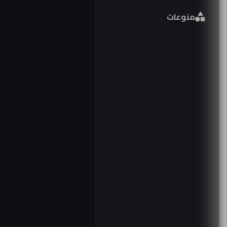
فورم
منوعات
مصر