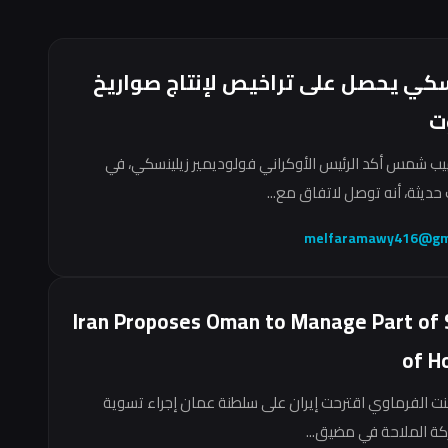
سكي يحصل على تراخيص لإنتاج صواريخ
ت
ب شمس أكد الرئيس الأوكراني فولوديمير زيلينسكي، في
حديثة، أنه توصل لاتفاق مع...
melfaramawy416@gm
Iran Proposes Oman to Manage Part of 
of H
نت الفرماوي اقترحت إيران على سلطنة عمان إجراء تسوية
ركة الملاحة في مضيق...