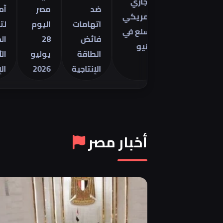
التجاري
ينتور
ضد
مصر
آمال
الأمريكي
2026 في
اتهامات
اليوم
لتهدئة
للسلع في
فائض
28
الصراع
يونيو
الطاقة
يوليو
الأمريك
الإنتاجية
2026
الإيراني
أخبار مصر