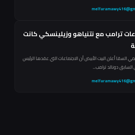
melfaramawy416@gm
عات ترامب مع نتنياهو وزيلينسكي كانت
ة
مي السقا أعلن البيت الأبيض أن الاجتماعات التي عقدها الرئيس
السابق دونالد ترامب...
melfaramawy416@gm