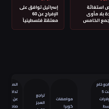
 استغاثة
إسرائيل توافق على
 بلا مأوى
الإفراج عن 60
جمع الخامس
معتقلاً فلسطينياً
م
الصين
تر
تدافع
أس
تراجع
مواصفات
عن
ال
العجز
كوبرا
صادراتها
في