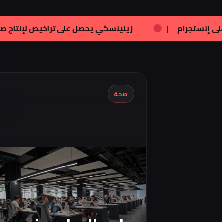
فنون:
تامر هجرس يشارك بصورته الجديدة على إنستجرام
|
صحة