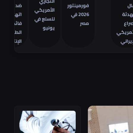
التجاري
فورمينتور
ضد
مص
الأمريكي
2026 في
اتهامات
ال
للسلع في
مصر
فائض
28
يونيو
ي
الطاقة
يو
الإنتاجية
26