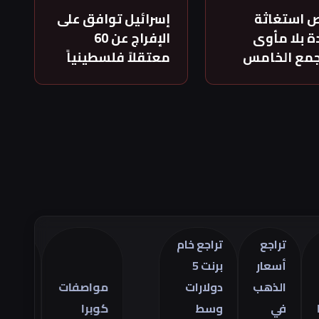
 استغاثة
إسرائيل توافق على
 بلا مأوى
الإفراج عن 60
جمع الخامس
معتقلاً فلسطينياً
تراجع
تراجع خام
أسعار
برنت 5
تراجع
الذهب
دولارات
مواصفات
العجز
في
وسط
كوبرا