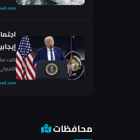
ail.com
اجتما
إيجابي
كتبت: سل
الأميركي 
ail.com
محافظات