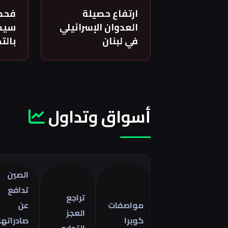
ارتفاع حصيلة
فحص
العدوان الإسرائيلي
سيدة
في لبنان
بالت
أسواق وتداول
الصين
تدافع
تراجع
مواصفات
عن
العجز
كوبرا
صادراتها