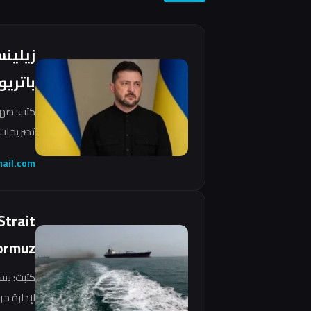
زيلين
باتريو
كتب: صهي
تصريحات 
ail.com
Strait
ormuz
كتبت: بس
لإدارة ح