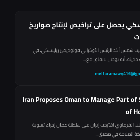
سكي يحصل على تراخيص لإنتاج صواريخ
ت
ب شمس أكد الرئيس الأوكراني فولوديمير زيلينسكي، في
حديثة، أنه توصل لاتفاق مع...
melfaramawy416@gm
Iran Proposes Oman to Manage Part of 
of H
نت الفرماوي اقترحت إيران على سلطنة عمان إجراء تسوية
ركة الملاحة في مضيق...