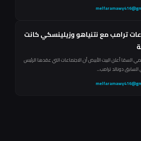
melfaramawy416@gm
عات ترامب مع نتنياهو وزيلينسكي كانت
ة
مي السقا أعلن البيت الأبيض أن الاجتماعات التي عقدها الرئيس
السابق دونالد ترامب...
melfaramawy416@gm