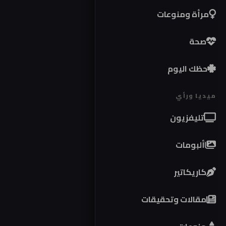
مرأة ومنوعات
صحة
حظك اليوم
ميديا ورأي
تليفزيون
ألبومات
كاريكاتير
مقالات وتحقيقات