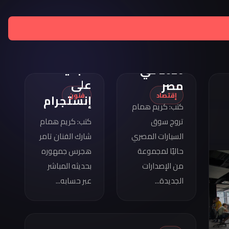
تامر
هجرس
مواصفات
يشارك
كوبرا
بصورته
فورمينتور
الجديدة
2026 في
على
مصر
إقتصاد
فنون
إنستجرام
كتب: كريم همام
تروج سوق
كتب: كريم همام
السيارات المصري
شارك الفنان تامر
حاليًا لمجموعة
هجرس جمهوره
من الإصدارات
بحديثه المباشر
الجديدة...
عبر حسابه...