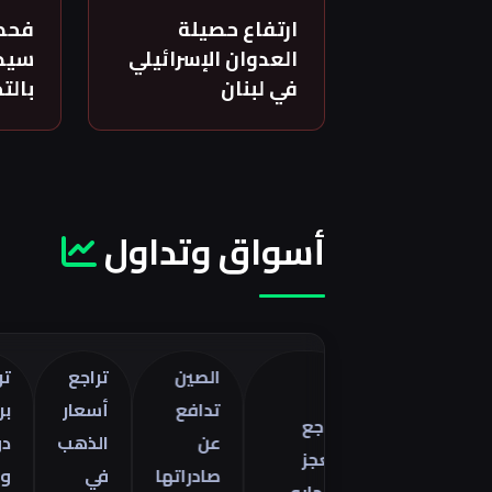
ارتفاع حصيلة
فحص
العدوان الإسرائيلي
سيدة
في لبنان
بالت
أسواق وتداول
الصين
تراجع
تراجع خ
تدافع
أسعار
برنت 5
تراجع
اصفات
عن
الذهب
دولارات
العجز
را
صادراتها
في
وسط