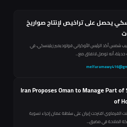
سكي يحصل على تراخيص لإنتاج صواريخ
ت
ب شمس أكد الرئيس الأوكراني فولوديمير زيلينسكي، في
حديثة، أنه توصل لاتفاق مع...
melfaramawy416@gm
Iran Proposes Oman to Manage Part of 
of H
نت الفرماوي اقترحت إيران على سلطنة عمان إجراء تسوية
ركة الملاحة في مضيق...