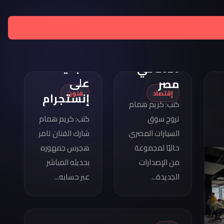
تامر
هجرس
مواصفات
يشارك
كوبرا
بصورته
فورمينتور
الجديدة
2026 في
على
مصر
إقتصاد
فنون
إنستجرام
كتب: كريم همام
تروج سوق
كتب: كريم همام
السيارات المصري
شارك الفنان تامر
حاليًا لمجموعة
هجرس جمهوره
من الإصدارات
بحديثه المباشر
الجديدة...
عبر حسابه...