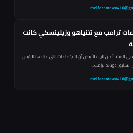
melfaramawy416@gm
عات ترامب مع نتنياهو وزيلينسكي كانت
ة
مي السقا أعلن البيت الأبيض أن الاجتماعات التي عقدها الرئيس
السابق دونالد ترامب...
melfaramawy416@gm