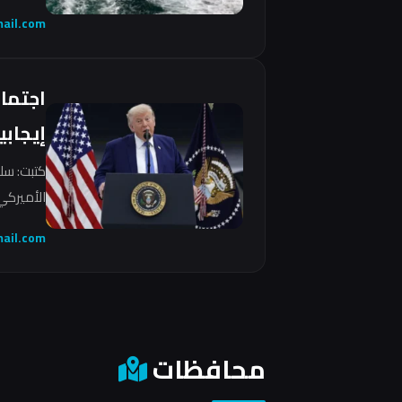
ail.com
اجتما
إيجابي
كتبت: سل
الأميركي 
ail.com
محافظات