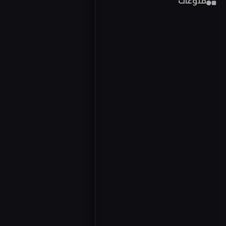
منوعات
فور
مص