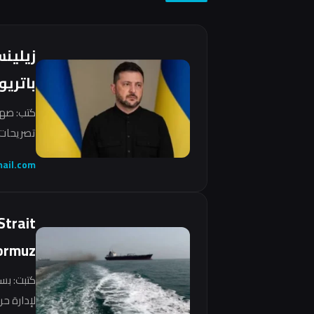
زيلين
باتريو
كتب: صهي
تصريحات 
ail.com
Strait
ormuz
كتبت: بس
لإدارة ح