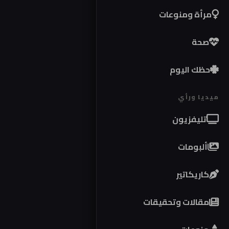
مرأة ومنوعات
صحة
حظك اليوم
ميديا ورأي
تليفزيون
ألبومات
كاريكاتير
مقالات وتحقيقات
مو
كوب