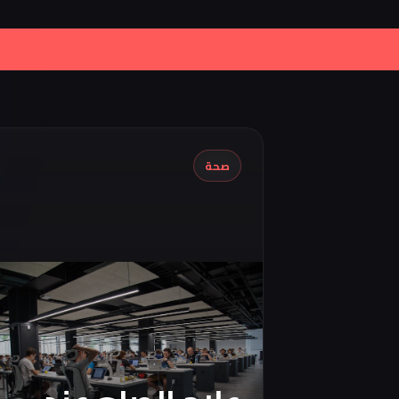
|
Iran Proposes Oman to Manag
صحة