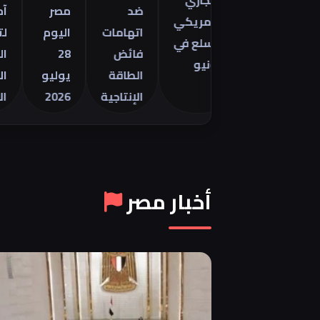
التجاري
مينتور
ضد
مصر
آمال
الأمريكي
2026 في
اتهامات
اليوم
لتهدئة
للسلع في
ر
فائض
28
الصراع
يونيو
الطاقة
يوليو
الأمري
الإنتاجية
2026
الإيراني
أخبار مصر