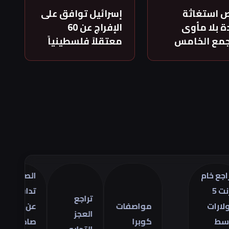
 استغاثة
إسرائيل توافق على
 بلا مأوى
الإفراج عن 60
جمع الخامس
معتقلاً فلسطينياً
ام
الصين
ت
تدافع
أ
تراجع
مواصفات
عن
ا
العجز
كوبرا
صادراتها
ف