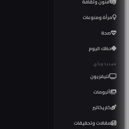
فنون وثقافة
مرأة ومنوعات
صحة
حظك اليوم
ميديا ورأي
تليفزيون
ألبومات
كاريكاتير
مواصف
مقالات وتحقيقات
كوبرا