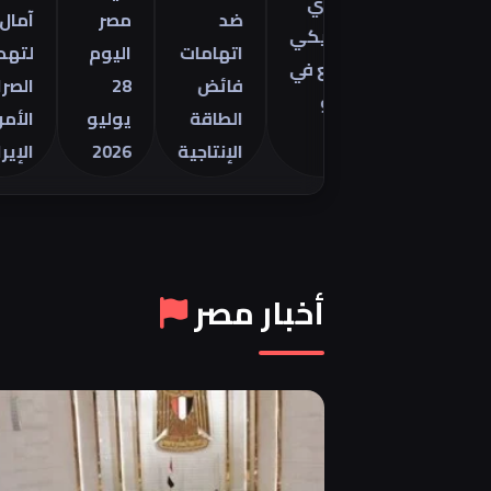
التجاري
تور
ضد
مصر
آمال
الأمريكي
20 في
اتهامات
اليوم
لتهدئة
للسلع في
فائض
28
الصراع
يونيو
الطاقة
يوليو
الأمريكي
الإنتاجية
2026
الإيراني
أخبار مصر