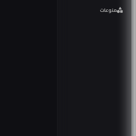
فورمين
منوعات
26
مصر