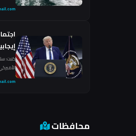
ail.com
اجتما
إيجابي
كتبت: سل
الأميركي 
ail.com
محافظات