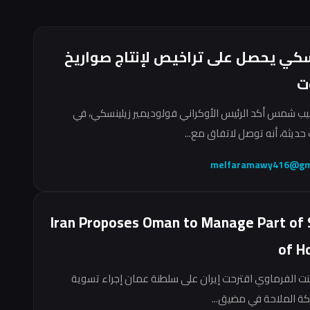
سكي يحصل على تراخيص لإنتاج صواريخ
ت
ب شمس أكد الرئيس الأوكراني فولوديمير زيلينسكي، في
حديثة، أنه توصل لاتفاق مع...
melfaramawy416@gm
Iran Proposes Oman to Manage Part of 
of H
نت الفرماوي اقترحت إيران على سلطنة عمان إجراء تسوية
ركة الملاحة في مضيق...