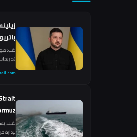
زيلين
باتريو
كتب: صهي
تصريحات 
ail.com
Strait
ormuz
كتبت: بس
لإدارة ح