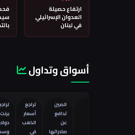
ارتفاع حصيلة
فحص
العدوان الإسرائيلي
سيدة
في لبنان
بالت
أسواق وتداول
الصين
تراجع
تراجع خام
تدافع
أسعار
برنت 5
تراجع
ات
عن
الذهب
دولارات
العجز
صادراتها
في
وسط