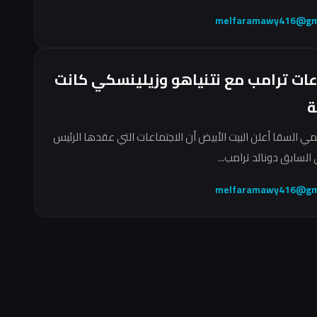
melfaramawy416@gm
عات ترامب مع نتنياهو وزيلينسكي كانت
ة
مي السقا أعلن البيت الأبيض أن الاجتماعات التي عقدها الرئيس
السابق دونالد ترامب...
melfaramawy416@gm