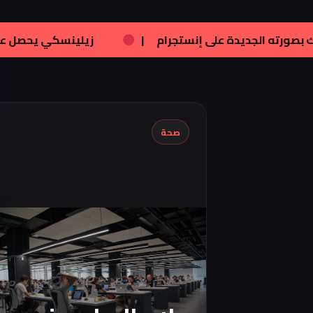
|
فنون:
تامر هجرس يشارك بصورته الجديدة ع
صحة