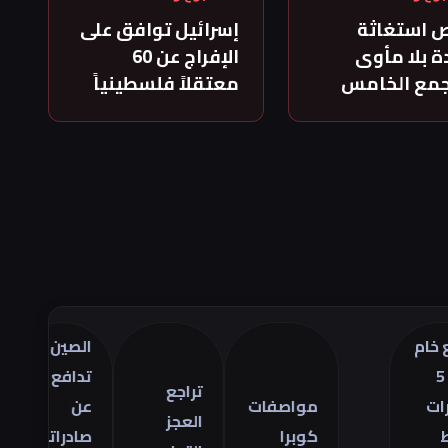
 استغاثة
إسرائيل توافق على
 بلا مأوى
الإفراج عن 60
جمع الخامس
معتقلاً فلسطينياً
الصين
تراجع
تدافع
أسعا
تراجع
مواصفات
عن
الذه
العجز
كوبرا
صادراتها
في