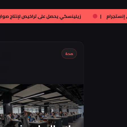
نون:
تامر هجرس يشارك بصورته الجديدة على إنستجرام
|
عا
صحة