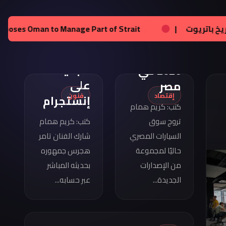
تامر
هجرس
مواصفات
لم:
زيلينسكي يحصل على تراخيص لإنتاج صواريخ باتريوت
|
ع
يشارك
كوبرا
بصورته
فورمينتور
الجديدة
2026 في
على
مصر
إقتصاد
فنون
إنستجرام
كتب: كريم همام
تروج سوق
كتب: كريم همام
السيارات المصري
شارك الفنان تامر
حاليًا لمجموعة
هجرس جمهوره
من الإصدارات
بحديثه المباشر
الجديدة...
عبر حسابه...