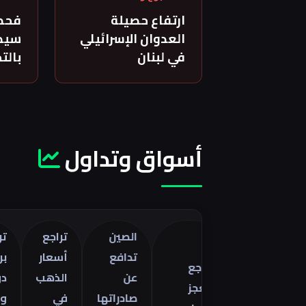
ارتفاع حصيلة
فحص
العدوان الإسرائيلي
سيدة
في لبنان
بالت
أسواق وتداول
الصين
تراجع
تراجع خا
تدافع
أسعار
برنت 5
تراجع
صفات
عن
الذهب
دولارات
العجز
را
صادراتها
في
وسط