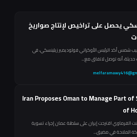
سكي يحصل على تراخيص لإنتاج صواريخ
ت
ب شمس أكد الرئيس الأوكراني فولوديمير زيلينسكي، في
حديثة، أنه توصل لاتفاق مع...
melfaramawy416@gm
Iran Proposes Oman to Manage Part of 
of H
نت الفرماوي اقترحت إيران على سلطنة عمان إجراء تسوية
ركة الملاحة في مضيق...