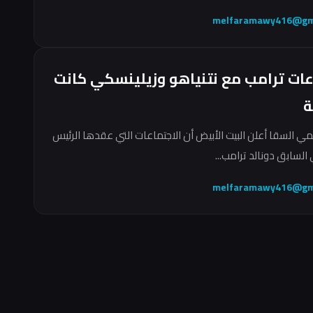
melfaramawy416@gm
عات ترامب مع نتنياهو وزيلينسكي كانت
ة
مي السقا أعلن البيت الأبيض أن الاجتماعات التي عقدها الرئيس
السابق دونالد ترامب...
melfaramawy416@gm