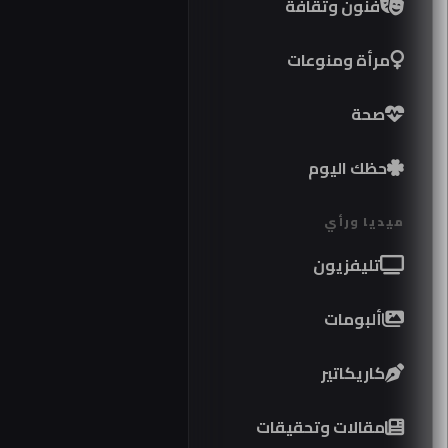
فنون وثقافة
مرأة ومنوعات
صحة
حظك اليوم
ميديا ورأي
تليفزيون
ألبومات
كاريكاتير
موا
مقالات وتحقيقات
كوب