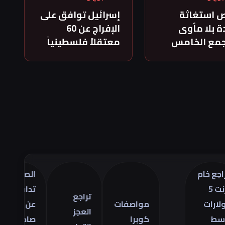
 استغاثة
إسرائيل توافق على
 بلا مأوى
الإفراج عن 60
جمع الخامس
معتقلاً فلسطينياً
م
الصين
تر
تدافع
أس
تراجع
مواصفات
عن
ال
العجز
كوبرا
صادراتها
في