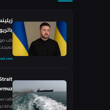
زيلين
باتريو
كتب: صهي
تصريحات 
ail.com
Strait
ormuz
كتبت: بس
لإدارة ح