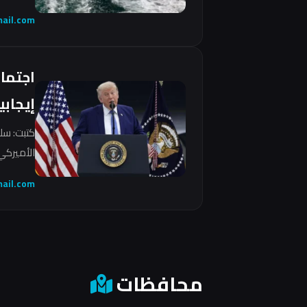
ail.com
اجتما
إيجابي
كتبت: سل
الأميركي 
ail.com
محافظات