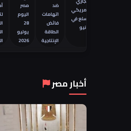
التجاري
مينتور
ضد
مصر
آمال
الأمريكي
2026 في
اتهامات
اليوم
لتهدئة
للسلع في
فائض
28
الصراع
يونيو
الطاقة
يوليو
الأمريك
الإنتاجية
2026
الإيراني
أخبار مصر