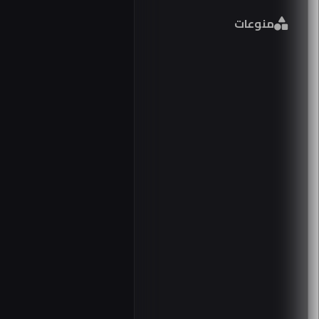
فور
منوعات
مصر