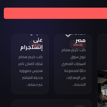
تامر
هجرس
مواصفات
يشارك
كوبرا
بصورته
فورمينتور
الجديدة
2026 في
على
مصر
إقتصاد
فنون
إنستجرام
كتب: كريم همام
تروج سوق
كتب: كريم همام
السيارات المصري
شارك الفنان تامر
حاليًا لمجموعة
هجرس جمهوره
من الإصدارات
بحديثه المباشر
الجديدة...
عبر حسابه...