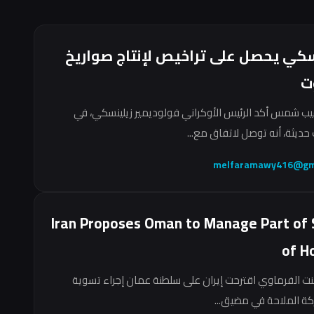
سكي يحصل على تراخيص لإنتاج صواريخ
ت
ب شمس أكد الرئيس الأوكراني فولوديمير زيلينسكي، في
حديثة، أنه توصل لاتفاق مع...
melfaramawy416@gm
Iran Proposes Oman to Manage Part of 
of H
نت الفرماوي اقترحت إيران على سلطنة عمان إجراء تسوية
ركة الملاحة في مضيق...