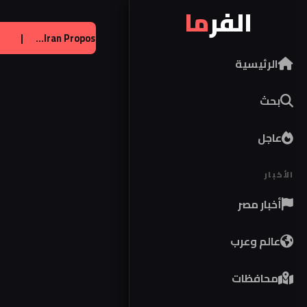
الفر
ما
يحصل على تراخيص لإنتاج صواريخ باتريوت
|
عالم:
t of Strait...
الرئيسية
بحث
عاجل
الأخبار
أخبار مصر
عالم وعرب
محافظات