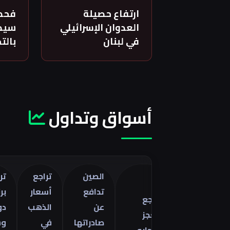
ارتفاع حصيلة
فحص
العدوان الإسرائيلي
سيدة
في لبنان
بالت
أسواق وتداول
الصين
تراجع
تراجع خا
تدافع
أسعار
برنت 5
تراجع
صفات
عن
الذهب
دولارات
العجز
را
صادراتها
في
وسط