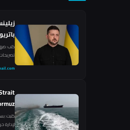
زيلين
باتريو
كتب: صهي
تصريحات 
ail.com
Strait
ormuz
كتبت: بس
لإدارة ح