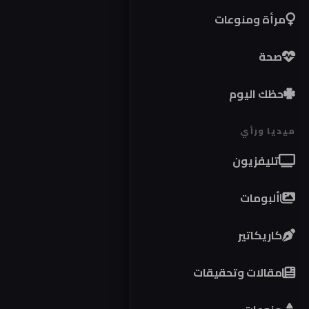
مرأة ومنوعات
صحة
حظك اليوم
ميديا ورأي
تليفزيون
ألبومات
كاريكاتير
مقالات وتحقيقات
موا
كوب