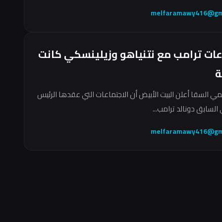
melfaramawy416@gm
عات ترامب مع نتنياهو وزيلينسكي كانت
ة
مي السقا أعلن البيت الأبيض أن الاجتماعات التي عقدها الرئيس
السابق دونالد ترامب...
melfaramawy416@gm