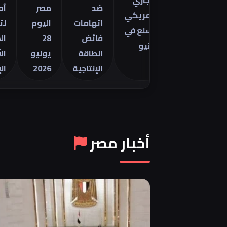
التجاري
مينتور
ضد
مصر
آمال
الأمريكي
2026 في
اتهامات
اليوم
لتهدئة
للسلع في
فائض
28
الصراع
يونيو
الطاقة
يوليو
الأمريك
الإنتاجية
2026
الإيراني
أخبار مصر