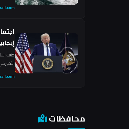
ail.com
اجتما
إيجابي
كتبت: سل
الأميركي 
ail.com
محافظات