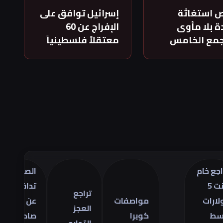
 استغاثة
إسرائيل توافق على
 بلا مأوى
الإفراج عن 60
جمع الخامس
معتقلاً فلسطينياً
م
الصين
تر
تدافع
أس
تراجع
مواصفات
عن
ال
العجز
كوبرا
صادراتها
في