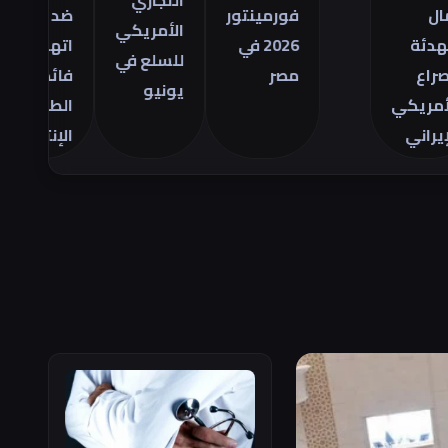
التجاري
فورمينتور
ضد
مص
الأمريكي
2026 في
اتهامات
ال
للسلع في
مصر
فائض
28
يونيو
ي
الطاقة
يو
الإنتاجية
26