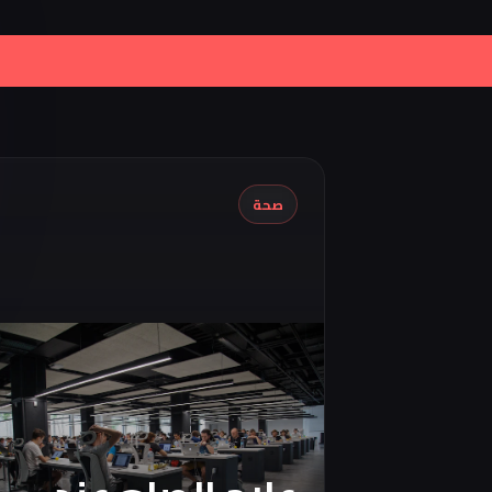
|
Iran Proposes Oman to Manage Par
صحة