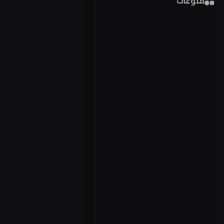
منوعات
فور
مصر