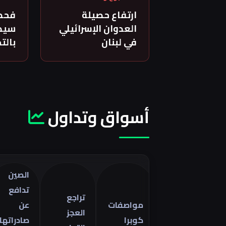
ارتفاع حصيلة
فحص
العدوان الإسرائيلي
سيدة
في لبنان
بالت
أسواق وتداول
الصين
ت
تدافع
أ
تراجع
مواصفات
عن
ا
العجز
كوبرا
صادراتها
ف