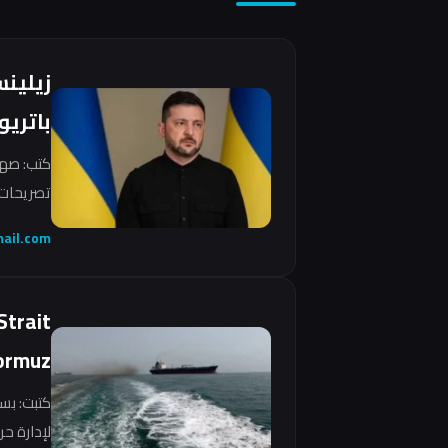
زيلين
باتريو
كتب: صهي
تصريحات 
ail.com
Strait
ormuz
كتبت: بس
لإدارة ح