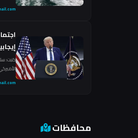
ail.com
اجتما
إيجابي
كتبت: سل
الأميركي 
ail.com
محافظات