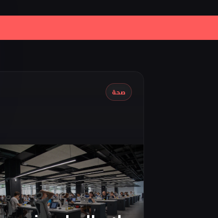
|
Iran Proposes Oman to Manage Pa
صحة