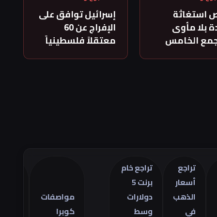
 استغاثة
إسرائيل توافق على
 بلا مأوى
الإفراج عن 60
جمع الخامس
معتقلاً فلسطينياً
راجع
تراجع خام
سعار
برنت 5
تراجع
لذهب
دولارات
مواصفات
العجز
ي
وسط
كوبرا