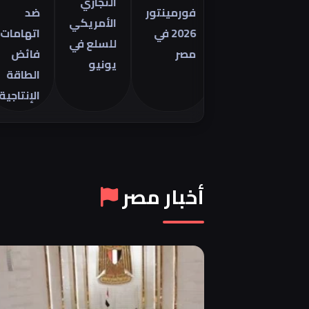
التجاري
فورمينتور
ضد
م
الأمريكي
2026 في
اتهامات
ا
للسلع في
مصر
فائض
8
يونيو
الطاقة
ي
الإنتاجية
6
أخبار مصر