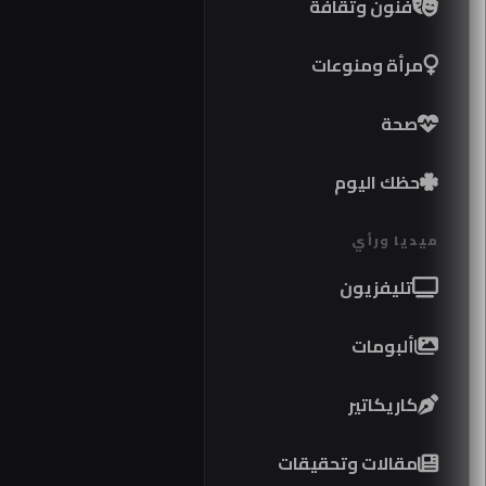
فنون وثقافة
مرأة ومنوعات
صحة
حظك اليوم
ميديا ورأي
تليفزيون
ألبومات
كاريكاتير
مقالات وتحقيقات