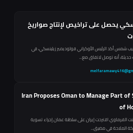
سكي يحصل على تراخيص لإنتاج صواريخ
ت
ب شمس أكد الرئيس الأوكراني فولوديمير زيلينسكي، في
حديثة، أنه توصل لاتفاق مع...
melfaramawy416@gm
Iran Proposes Oman to Manage Part of 
of H
نت الفرماوي اقترحت إيران على سلطنة عمان إجراء تسوية
ركة الملاحة في مضيق...