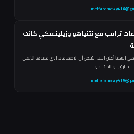
melfaramawy416@gm
عات ترامب مع نتنياهو وزيلينسكي كانت
ة
مي السقا أعلن البيت الأبيض أن الاجتماعات التي عقدها الرئيس
السابق دونالد ترامب...
melfaramawy416@gm