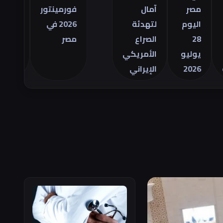
التجاري
صر
آمال
فورمينتور
الأمريكي
ليوم
لتهدئة
2026 في
للسلع في
2
الصراع
مصر
يونيو
وليو
الأمريكي
202
الإيراني