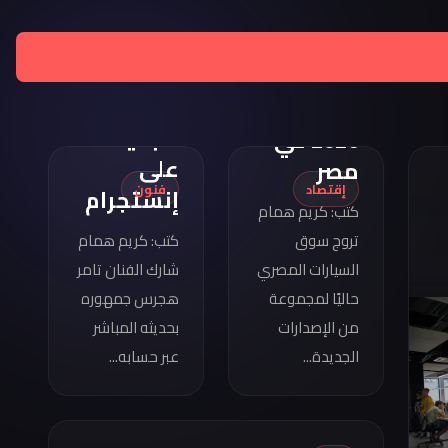
تامر
هجرس
مواصفات
يشارك
كوبرا
بصورته
فورمينتور
الجديدة
2026 في
على
مصر
إقتصاد
فنون
إنستجرام
كتب: كريم همام
تروج سوق
كتب: كريم همام
السيارات المصري
شارك الفنان تامر
حاليًا لمجموعة
هجرس جمهوره
من الإصدارات
بحديثه المباشر
الجديدة...
عبر حسابه...