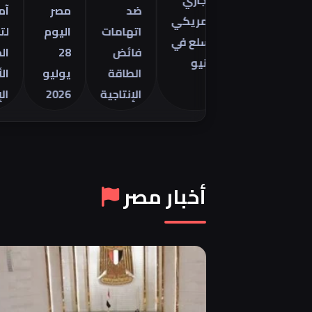
التجاري
مينتور
ضد
مصر
آمال
الأمريكي
2026 في
اتهامات
اليوم
لتهدئة
للسلع في
فائض
28
الصراع
يونيو
الطاقة
يوليو
الأمريك
الإنتاجية
2026
الإيراني
أخبار مصر