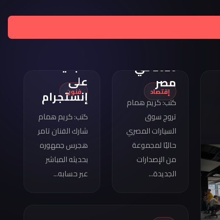
تامر
هجرس
مواصفات
يشارك
كوبرا
بصورته
فورمينتور
الجديدة
2026 في
على
مصر
إقتصاد
فنون
إنستجرام
كتب: كريم همام
تروج سوق
كتب: كريم همام
السيارات المصري
شارك الفنان تامر
حاليًا لمجموعة
هجرس جمهوره
من الإصدارات
بحديثه المباشر
الجديدة...
عبر حسابه...