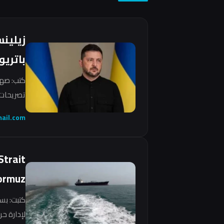
زيلين
باتريو
كتب: صهي
تصريحات 
ail.com
Strait
ormuz
كتبت: بس
لإدارة ح