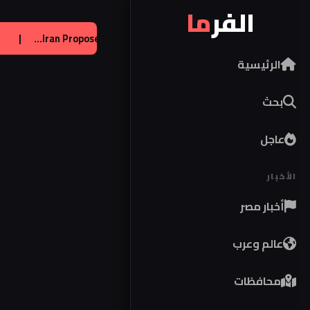
الفر
ما
 يحصل على تراخيص لإنتاج صواريخ باتريوت
|
عالم:
 of Strait...
الرئيسية
بحث
عاجل
الأخبار
أخبار مصر
عالم وعرب
محافظات