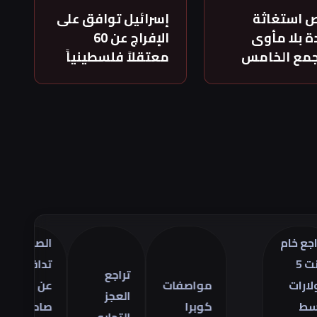
 استغاثة
إسرائيل توافق على
 بلا مأوى
الإفراج عن 60
جمع الخامس
معتقلاً فلسطينياً
م
الصين
تر
تدافع
أس
تراجع
مواصفات
عن
ال
العجز
كوبرا
صادراتها
في