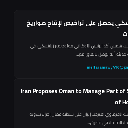
سكي يحصل على تراخيص لإنتاج صواريخ
ت
ب شمس أكد الرئيس الأوكراني فولوديمير زيلينسكي، في
حديثة، أنه توصل لاتفاق مع...
melfaramawy416@gm
Iran Proposes Oman to Manage Part of 
of H
نت الفرماوي اقترحت إيران على سلطنة عمان إجراء تسوية
ركة الملاحة في مضيق...