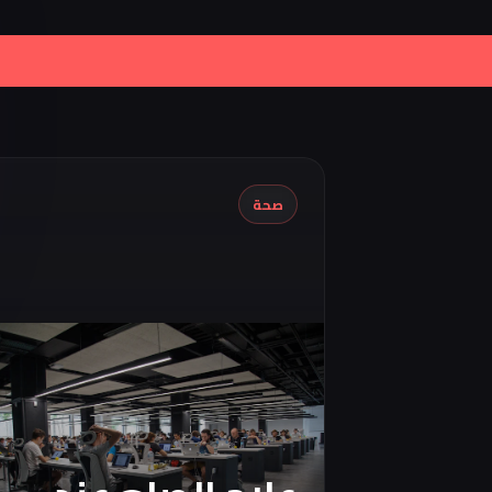
|
Iran Proposes Oman to Manage Part
صحة