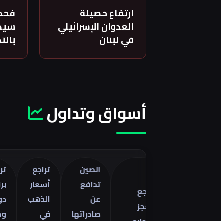
ارتفاع حصيلة
فحص
العدوان الإسرائيلي
سيدة
في لبنان
بالت
أسواق وتداول
الصين
تراجع
تراجع خا
تدافع
أسعار
برنت 5
تراجع
صفات
عن
الذهب
دولارات
العجز
ا
صادراتها
في
وسط