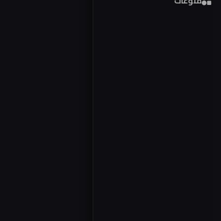
منوعات
فور
مصر