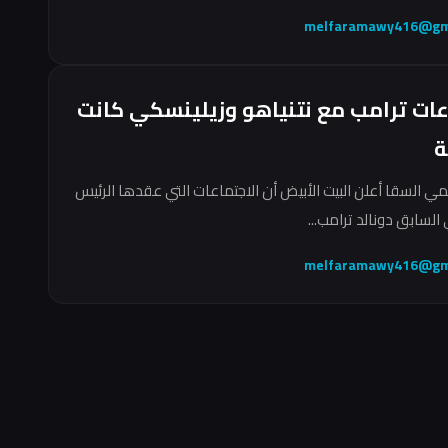
melfaramawy416@gm
عات ترامب مع نتنياهو وزيلينسكي كانت
ة
مي السقا أعلن البيت الأبيض أن الاجتماعات التي عقدها الرئيس
السابق دونالد ترامب...
melfaramawy416@gm