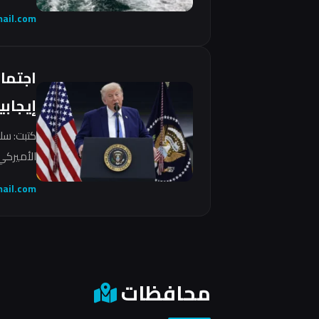
ail.com
اجتما
إيجابي
كتبت: سل
الأميركي 
ail.com
محافظات