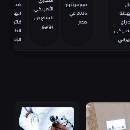
التجاري
فورمينتور
ضد
مص
الأمريكي
2026 في
اتهامات
ال
للسلع في
مصر
فائض
28
يونيو
ي
الطاقة
يو
الإنتاجية
26