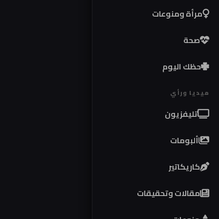
مرأة ومنوعات
صحة
حظك اليوم
ميديا ورأي
تليفزيون
ألبومات
كاريكاتير
مقالات وتحقيقات
موا
كوبر