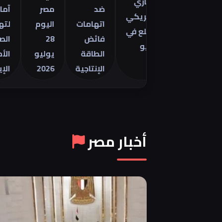
التجاري
نتور
ضد
مصر
آمال
الأمريكي
2026 في
اتهامات
اليوم
لتهدئة
للسلع في
فائض
28
الصراع
يونيو
الطاقة
يوليو
الأمريكي
الإنتاجية
2026
الإيراني
أخبار مصر