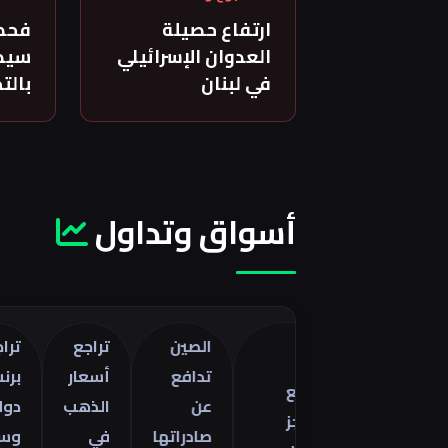
ارتفاع حصيلة
فحص
العدوان الإسرائيلي
سيدة
في لبنان
بالت
أسواق وتداول
الصين
تراجع
تراجع خام
تدافع
أسعار
برنت 5
تراجع
فات
عن
الذهب
دولارات
العجز
صادراتها
في
وسط