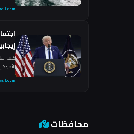
ail.com
اجتما
إيجابي
كتبت: سل
الأميركي 
ail.com
محافظات