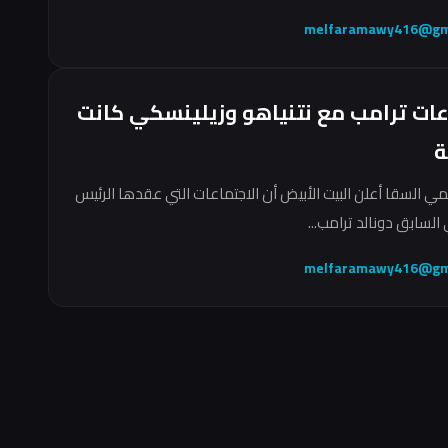
melfaramawy416@gm
عات ترامب مع نتنياهو وزيلينسكي كانت
ة
مي السقا أعلن البيت الأبيض أن الاجتماعات التي عقدها الرئيس
السابق دونالد ترامب...
melfaramawy416@gm