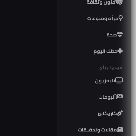
فنون وثقافة
مرأة ومنوعات
صحة
حظك اليوم
ميديا ورأي
تليفزيون
ألبومات
كاريكاتير
مواص
مقالات وتحقيقات
كوبرا