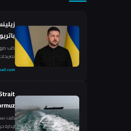
زيلين
باتريو
كتب: صهي
تصريحات 
ail.com
Strait
ormuz
كتبت: بس
لإدارة ح