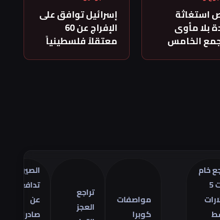
 استغاثة
إسرائيل توافق على
 بلا مأوى
الإفراج عن 60
جمع الخامس
معتقلاً فلسطينياً
الصين
تراج
تدافع
أسعا
تراجع
مواصفات
عن
الذ
العجز
كوبرا
صادراتها
في