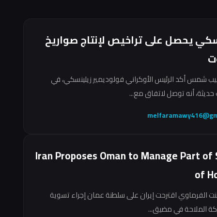
سكي يحصل على تراخيص لإنتاج صواريخ
ت
ب شمس أكد الرئيس الأوكراني فولوديمير زيلينسكي، في
حديثة، أنه توصل لاتفاق مع...
melfaramawy416@gm
Iran Proposes Oman to Manage Part of 
of H
نت الفرماوي اقترحت إيران على سلطنة عمان إجراء تسوية
ركة الملاحة في مضيق...