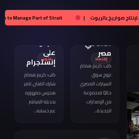
تامر
هجرس
مواصفات
تجرام
|
عالم:
زيلينسكي يحصل على تراخيص لإنتاج صواريخ ب
يشارك
كوبرا
بصورته
فورمينتور
الجديدة
2026 في
على
مصر
إقتصاد
فنون
إنستجرام
كتب: كريم همام
تروج سوق
كتب: كريم همام
السيارات المصري
شارك الفنان تامر
حاليًا لمجموعة
هجرس جمهوره
من الإصدارات
بحديثه المباشر
الجديدة...
عبر حسابه...