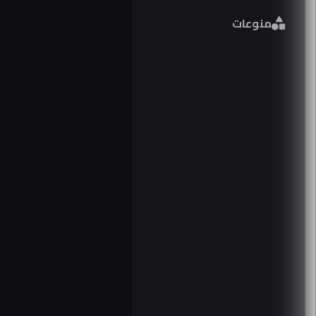
فورمي
منوعات
مصر