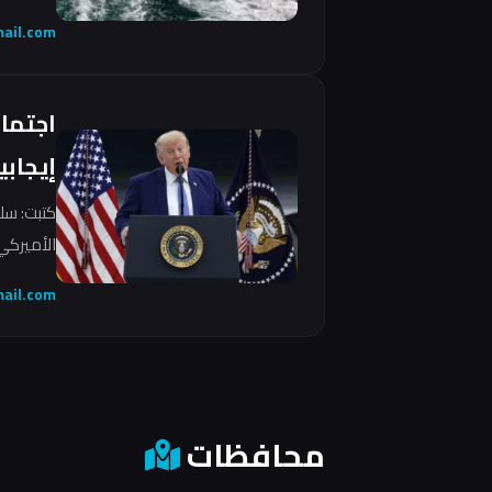
ail.com
اجتما
إيجابي
كتبت: سل
الأميركي 
ail.com
محافظات