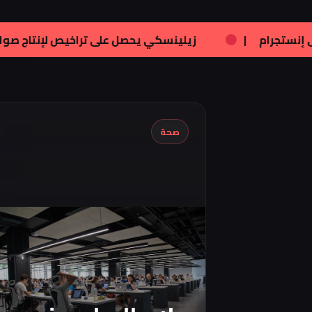
فنون:
تامر هجرس يشارك بصورته الجديدة على إنستجرام
|
صحة