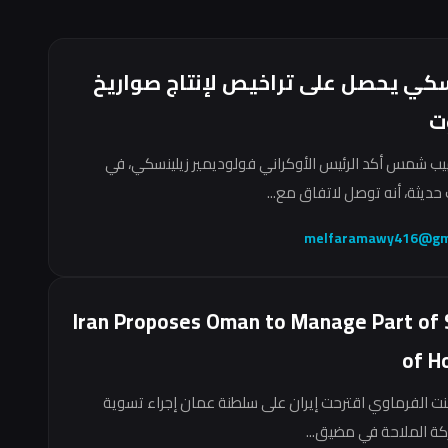
سكي يحصل على تراخيص لإنتاج صواريخ
ت
ب شمس أكد الرئيس الأوكراني فولوديمير زيلينسكي، في
حديثة، أنه توصل لاتفاق مع...
melfaramawy416@gm
Iran Proposes Oman to Manage Part of 
of H
نت الفرماوي اقترحت إيران على سلطنة عمان إجراء تسوية
ركة الملاحة في مضيق...