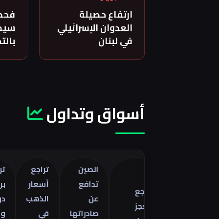
ارتفاع حصيلة
فحص
العدوان الإسرائيلي
سيدة
في لبنان
بالت
أسواق وتداول
الصين
تراجع
تراجع خا
تدافع
أسعار
برنت 5
تراجع
صفات
عن
الذهب
دولارات
العجز
ا
صادراتها
في
وسط