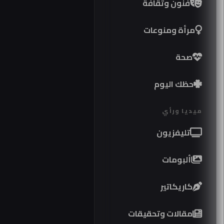
فنون وثقافة
مرأة ومنوعات
صحة
حظك اليوم
ميديا ورأي
تليفزيون
ألبومات
كاريكاتير
موا
مقالات وتحقيقات
كوبر