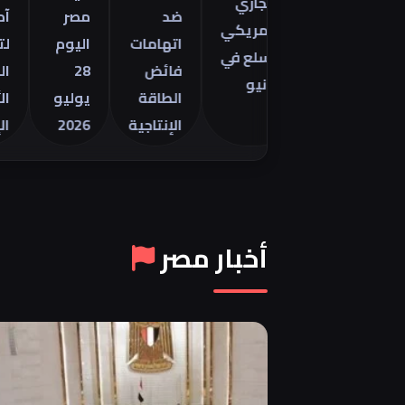
التجاري
ينتور
ضد
مصر
آمال
الأمريكي
2026 في
اتهامات
اليوم
لتهدئة
للسلع في
فائض
28
الصراع
يونيو
الطاقة
يوليو
الأمريك
الإنتاجية
2026
الإيراني
أخبار مصر