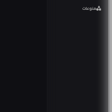
فورم
منوعات
مصر