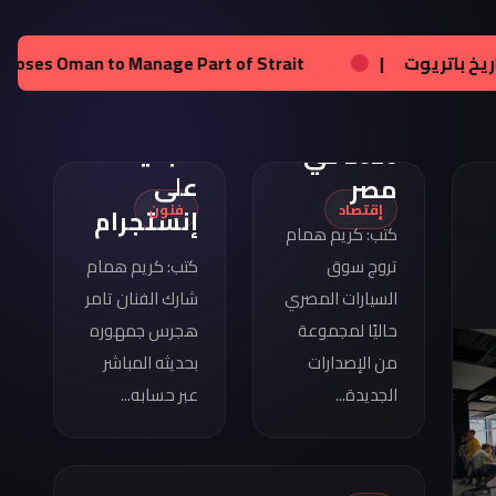
تامر
هجرس
مواصفات
عالم:
زيلينسكي يحصل على تراخيص لإنتاج صواريخ باتريوت
|
يشارك
كوبرا
بصورته
فورمينتور
الجديدة
2026 في
على
مصر
إقتصاد
فنون
إنستجرام
كتب: كريم همام
تروج سوق
كتب: كريم همام
السيارات المصري
شارك الفنان تامر
حاليًا لمجموعة
هجرس جمهوره
من الإصدارات
بحديثه المباشر
الجديدة...
عبر حسابه...