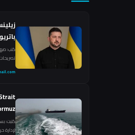
زيلين
باتريو
كتب: صهي
تصريحات 
ail.com
Strait
ormuz
كتبت: بس
لإدارة ح