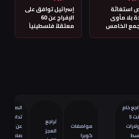
 استغاثة
إسرائيل توافق على
 بلا مأوى
الإفراج عن 60
جمع الخامس
معتقلاً فلسطينياً
م
الصين
ترا
تدافع
أس
تراجع
مواصفات
عن
ال
العجز
كوبرا
صادراتها
في