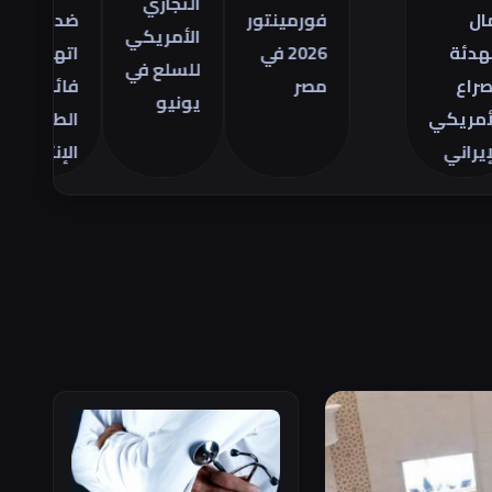
التجاري
فورمينتور
ضد
مص
الأمريكي
2026 في
اتهامات
ال
للسلع في
مصر
فائض
28
يونيو
ي
الطاقة
يو
الإنتاجية
26