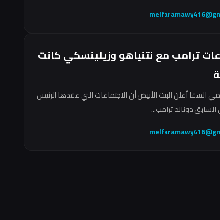
melfaramawy416@gm
عات ترامب مع نتنياهو وزيلينسكي كانت
ة
مي السقا أعلن البيت الأبيض أن الاجتماعات التي عقدها الرئيس
السابق دونالد ترامب...
melfaramawy416@gm