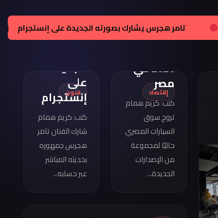
تامر
هجرس
مواصفات
اصفات كوبرا فورمينتور 2026 في مصر
|
فنون:
تامر هجرس
يشارك
كوبرا
بصورته
فورمينتور
الجديدة
2026 في
على
مصر
إقتصاد
فنون
إنستجرام
كتب: كريم همام
تروج سوق
كتب: كريم همام
السيارات المصري
شارك الفنان تامر
حاليًا لمجموعة
هجرس جمهوره
من الإصدارات
بحديثه المباشر
الجديدة...
عبر حسابه...