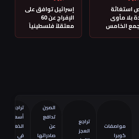
 استغاثة
إسرائيل توافق على
 بلا مأوى
الإفراج عن 60
جمع الخامس
معتقلاً فلسطينياً
الصين
تراجع
تراجع
تدافع
أسعار
تراجع
مواصفات
عن
الذهب
دولار
العجز
كوبرا
صادراتها
في
وسط