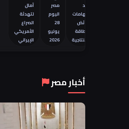
تجاري
ضد
مصر
آمال
أمريكي
اتهامات
اليوم
لتهدئة
سلع في
فائض
28
الصراع
نيو
الطاقة
يوليو
الأمريكي
الإنتاجية
2026
الإيراني
أخبار مصر