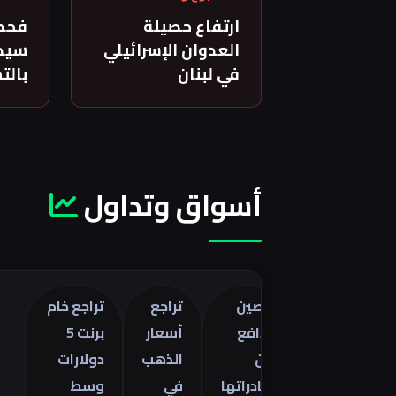
ارتفاع حصيلة
فحص
العدوان الإسرائيلي
سيدة
في لبنان
بالت
أسواق وتداول
الصين
تراجع
تراجع خام
تدافع
أسعار
برنت 5
اجع
عن
الذهب
دولارات
عجز
صادراتها
في
وسط