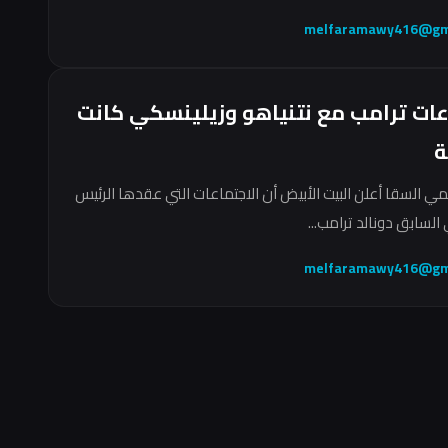
melfaramawy416@gm
عات ترامب مع نتنياهو وزيلينسكي كانت
ة
مي السقا أعلن البيت الأبيض أن الاجتماعات التي عقدها الرئيس
السابق دونالد ترامب...
melfaramawy416@gm