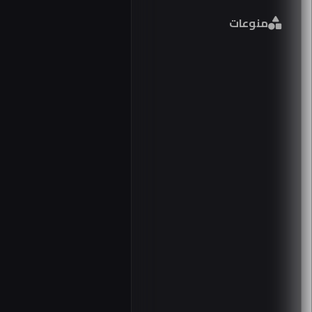
ال
فورمينتور
منوعات
ال
2026 في
لل
مصر
يو