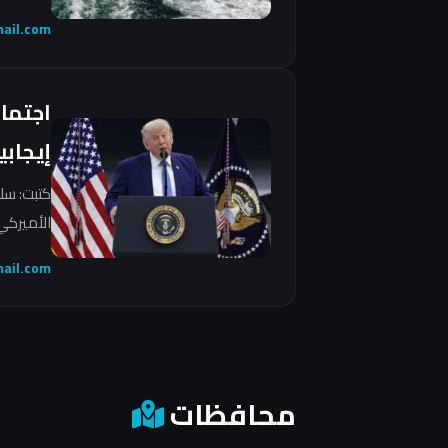
ail.com
اجتما
إيجابي
كتبت: سل
الأميركي 
ail.com
محافظات