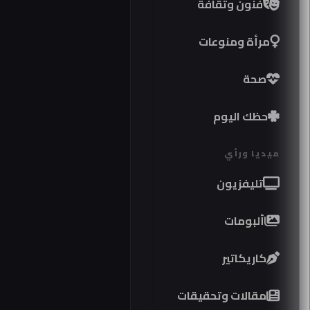
فنون وثقافة
مرأة ومنوعات
صحة
حظك اليوم
ميديا ورأي
تليفزيون
ألبومات
كاريكاتير
تر
مواصفات
ال
مقالات وتحقيقات
كوبرا