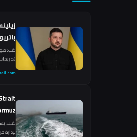
زيلين
باتريو
كتب: صهي
تصريحات 
ail.com
Strait
ormuz
كتبت: بس
لإدارة ح