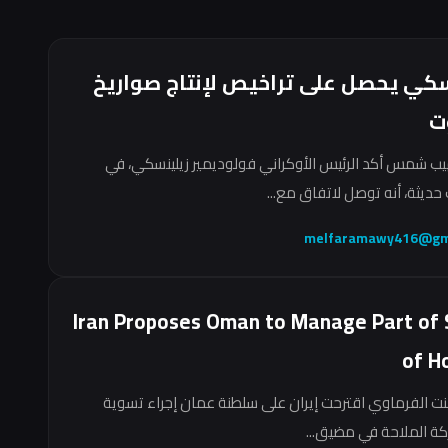
سكي يحصل على تراخيص لإنتاج صواريخ
ت
ب شمس أكد الرئيس الأوكراني فولوديمير زيلينسكي، في
حديثة، أنه توصل لاتفاق مع...
melfaramawy416@gm
Iran Proposes Oman to Manage Part of 
of H
نت الفرماوي اقترحت إيران على سلطنة عمان إجراء تسوية
ركة الملاحة في مضيق...