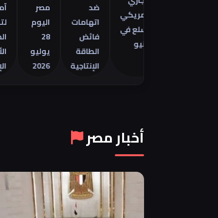
التجاري
مينتور
ضد
مصر
آمال
الأمريكي
2026 في
اتهامات
اليوم
لتهدئة
للسلع في
فائض
28
الصراع
يونيو
الطاقة
يوليو
الأمريك
الإنتاجية
2026
الإيراني
أخبار مصر