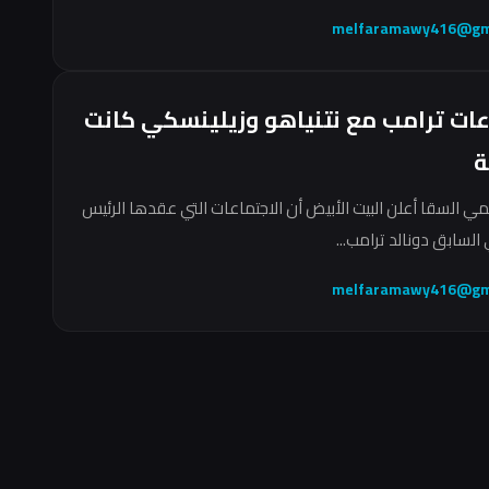
melfaramawy416@gm
عات ترامب مع نتنياهو وزيلينسكي كانت
ة
مي السقا أعلن البيت الأبيض أن الاجتماعات التي عقدها الرئيس
السابق دونالد ترامب...
melfaramawy416@gm