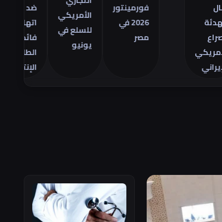
التجاري
فورمينتور
ضد
مص
الأمريكي
2026 في
اتهامات
ال
للسلع في
مصر
فائض
28
يونيو
ي
الطاقة
يو
الإنتاجية
26