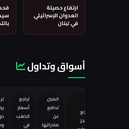
ارتفاع حصيلة
فحص
العدوان الإسرائيلي
سيدة
في لبنان
بالت
أسواق وتداول
الصين
تراجع
تراجع خا
تدافع
أسعار
برنت 5
تراجع
صفات
عن
الذهب
دولارات
العجز
را
صادراتها
في
وسط