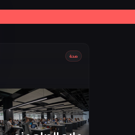
|
Iran Proposes Oman to Manage Part
صحة