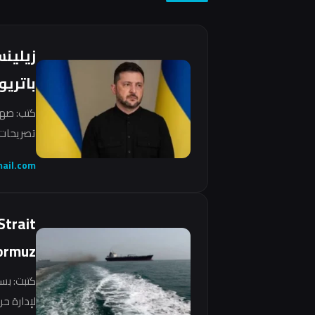
زيلين
باتريو
كتب: صهي
تصريحات 
ail.com
Strait
ormuz
كتبت: بس
لإدارة ح