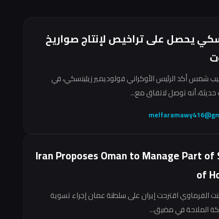
سكي يحصل على تراخيص لإنتاج صواريخ
ت
ب شمس أكد الرئيس الأوكراني فولوديمير زيلينسكي، في
حديثة، أنه توصل لاتفاق مع...
melfaramawy416@gm
Iran Proposes Oman to Manage Part of 
of H
نت الفرماوي اقترحت إيران على سلطنة عمان إجراء تسوية
ركة الملاحة في مضيق...