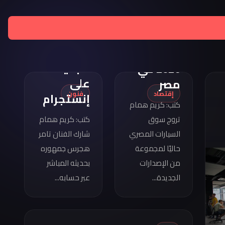
تامر
هجرس
مواصفات
يشارك
كوبرا
بصورته
فورمينتور
الجديدة
2026 في
على
مصر
إقتصاد
فنون
إنستجرام
كتب: كريم همام
تروج سوق
كتب: كريم همام
السيارات المصري
شارك الفنان تامر
حاليًا لمجموعة
هجرس جمهوره
من الإصدارات
بحديثه المباشر
الجديدة...
عبر حسابه...