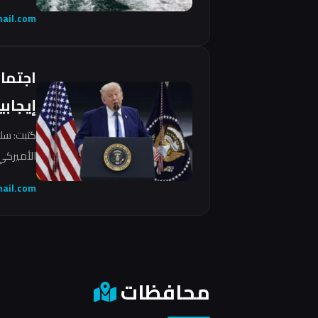
ail.com
اجتما
إيجابي
كتبت: سل
الأميركي 
ail.com
محافظات