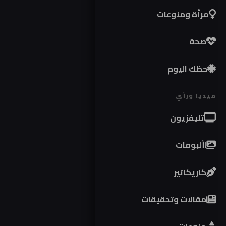
مرأة ومنوعات
صحة
حظك اليوم
ميديا ورأي
تليفزيون
ألبومات
كاريكاتير
مقالات وتحقيقات
موا
كوب