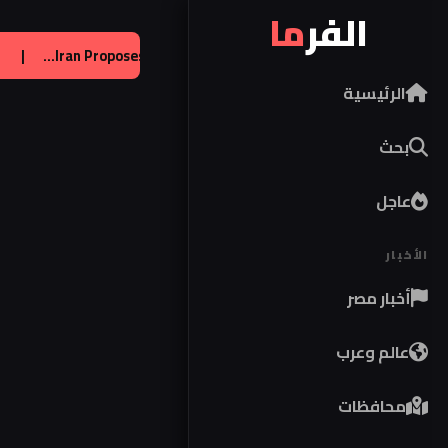
الفر
ما
 يحصل على تراخيص لإنتاج صواريخ باتريوت
|
عالم:
 of Strait...
الرئيسية
بحث
عاجل
الأخبار
أخبار مصر
عالم وعرب
محافظات