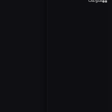
منوعات
فور
مصر