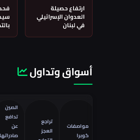
ارتفاع حصيلة
فحص
العدوان الإسرائيلي
سيدة
في لبنان
بالت
أسواق وتداول
الصين
تدافع
تراجع
مواصفات
عن
العجز
كوبرا
صادراتها