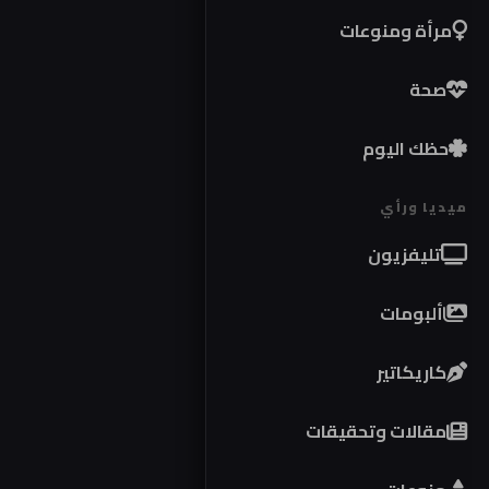
مرأة ومنوعات
صحة
حظك اليوم
ميديا ورأي
تليفزيون
ألبومات
كاريكاتير
مقالات وتحقيقات