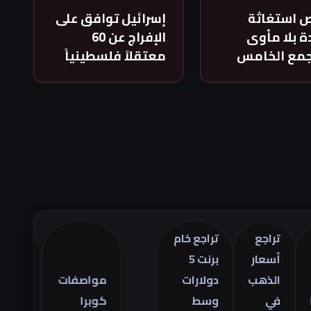
 استغاثة
إسرائيل توافق على
 بلا مأوى
الإفراج عن 60
جمع الخامس
معتقلاً فلسطينياً
تراجع
تراجع خام
أسعار
برنت 5
تراجع
الذهب
دولارات
مواصفات
العجز
في
وسط
كوبرا