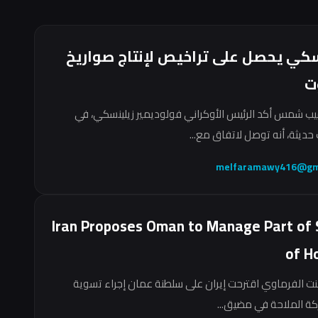
سكي يحصل على تراخيص لإنتاج صواريخ
ت
ب شمس أكد الرئيس الأوكراني فولوديمير زيلينسكي، في
حديثة، أنه توصل لاتفاق مع...
melfaramawy416@gm
Iran Proposes Oman to Manage Part of 
of H
نت الفرماوي اقترحت إيران على سلطنة عمان إجراء تسوية
ركة الملاحة في مضيق...