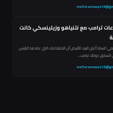
melfaramawy416@gm
عات ترامب مع نتنياهو وزيلينسكي كانت
ة
مي السقا أعلن البيت الأبيض أن الاجتماعات التي عقدها الرئيس
السابق دونالد ترامب...
melfaramawy416@gm