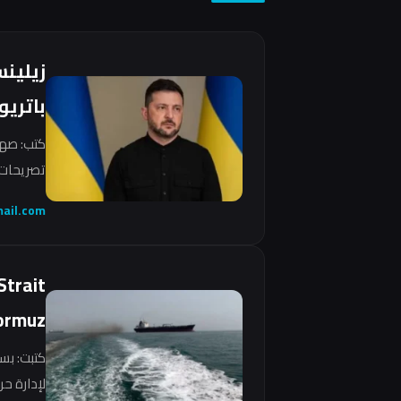
زيلين
باتريو
كتب: صهي
تصريحات 
ail.com
Strait
ormuz
كتبت: بس
لإدارة ح