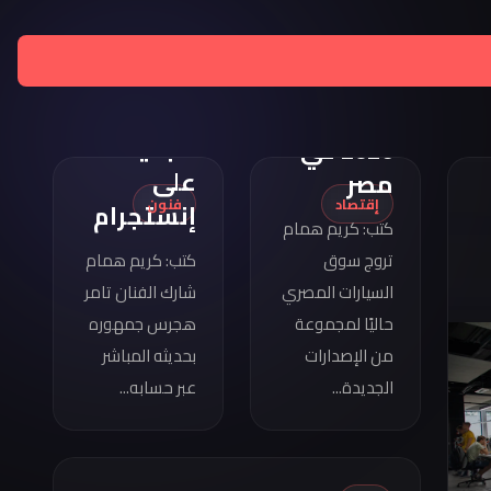
تامر
هجرس
مواصفات
يشارك
كوبرا
بصورته
فورمينتور
الجديدة
2026 في
على
مصر
إقتصاد
فنون
إنستجرام
كتب: كريم همام
تروج سوق
كتب: كريم همام
السيارات المصري
شارك الفنان تامر
حاليًا لمجموعة
هجرس جمهوره
من الإصدارات
بحديثه المباشر
الجديدة...
عبر حسابه...