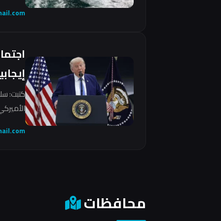
ail.com
اجتما
إيجابي
كتبت: سل
الأميركي 
ail.com
محافظات