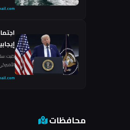
ail.com
اجتما
إيجابي
كتبت: سل
الأميركي 
ail.com
محافظات