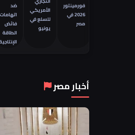
التجاري
فورمينتور
ضد
الأمريكي
2026 في
اتهامات
للسلع في
مصر
فائض
يونيو
الطاقة
الإنتاجية
أخبار مصر