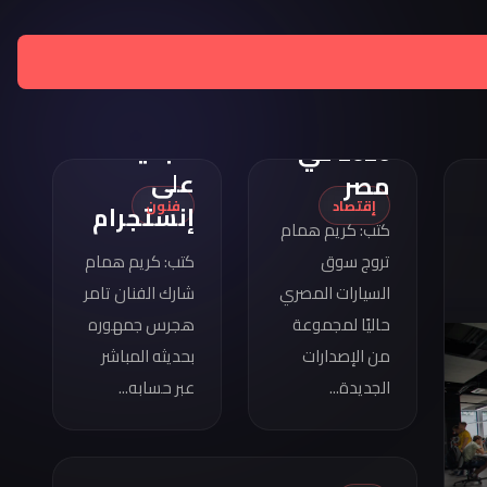
تامر
هجرس
مواصفات
يشارك
كوبرا
بصورته
فورمينتور
الجديدة
2026 في
على
مصر
إقتصاد
فنون
إنستجرام
كتب: كريم همام
تروج سوق
كتب: كريم همام
السيارات المصري
شارك الفنان تامر
حاليًا لمجموعة
هجرس جمهوره
من الإصدارات
بحديثه المباشر
الجديدة...
عبر حسابه...