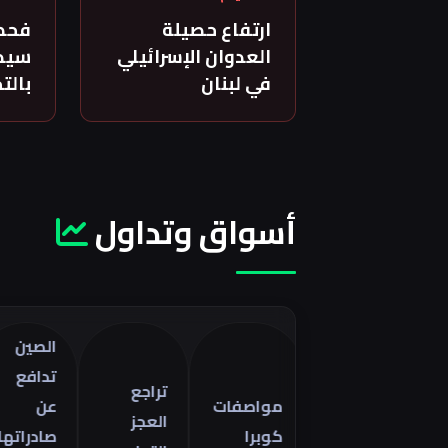
ارتفاع حصيلة
فحص
العدوان الإسرائيلي
سيدة
في لبنان
بالت
أسواق وتداول
الصين
تدافع
تراجع
مواصفات
عن
العجز
كوبرا
صادراتها