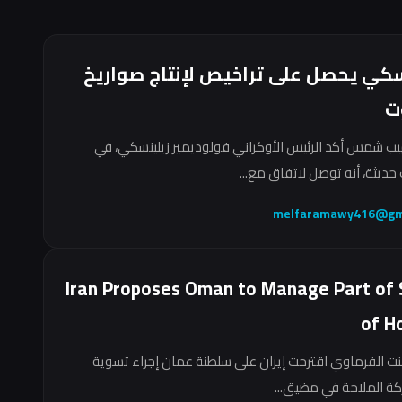
سكي يحصل على تراخيص لإنتاج صواريخ
ت
ب شمس أكد الرئيس الأوكراني فولوديمير زيلينسكي، في
حديثة، أنه توصل لاتفاق مع...
melfaramawy416@gm
Iran Proposes Oman to Manage Part of 
of H
نت الفرماوي اقترحت إيران على سلطنة عمان إجراء تسوية
ركة الملاحة في مضيق...