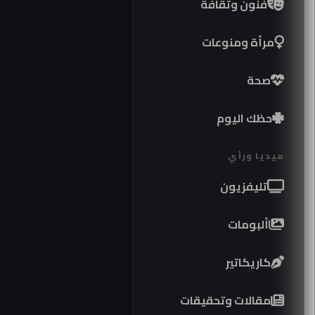
فنون وثقافة
مرأة ومنوعات
صحة
حظك اليوم
ميديا ورأي
تليفزيون
ألبومات
كاريكاتير
مقالات وتحقيقات