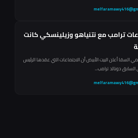
melfaramawy416@gm
عات ترامب مع نتنياهو وزيلينسكي كانت
ة
مي السقا أعلن البيت الأبيض أن الاجتماعات التي عقدها الرئيس
السابق دونالد ترامب...
melfaramawy416@gm