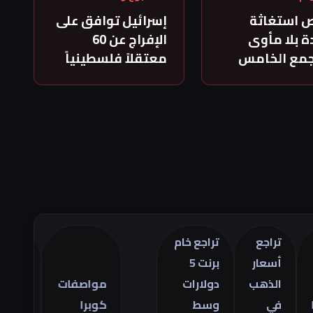
 استغاثة
إسرائيل توافق على
 بلا مأوى
الإفراج عن 60
جمع الخامس
معتقلاً فلسطينياً
تراجع
تراجع خام
أسعار
برنت 5
تراجع
الذهب
دولارات
مواصفات
العجز
في
وسط
كوبرا