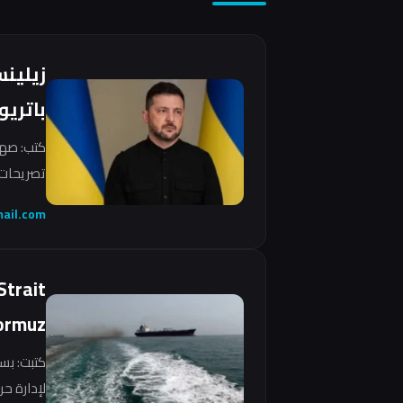
زيلين
باتريو
كتب: صهي
تصريحات 
ail.com
Strait
ormuz
كتبت: بس
لإدارة ح