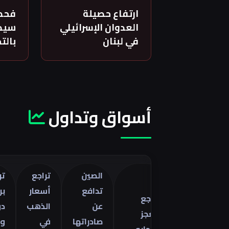
ارتفاع حصيلة
فحص
العدوان الإسرائيلي
سيدة
في لبنان
بالت
أسواق وتداول
الصين
تراجع
تراجع خا
تدافع
أسعار
برنت 5
تراجع
اصفات
عن
الذهب
دولارات
العجز
را
صادراتها
في
وسط