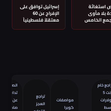
 استغاثة
إسرائيل توافق على
 بلا مأوى
الإفراج عن 60
جمع الخامس
معتقلاً فلسطينياً
م
الصين
تر
تدافع
أس
تراجع
مواصفات
عن
ال
العجز
كوبرا
صادراتها
ف