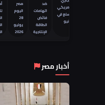
التجاري
مينتور
ضد
مصر
آمال
الأمريكي
2026 في
اتهامات
اليوم
لتهدئة
للسلع في
ر
فائض
28
الصراع
يونيو
الطاقة
يوليو
الأمري
الإنتاجية
2026
الإيراني
أخبار مصر