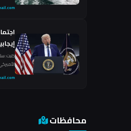
ail.com
اجتما
إيجابي
كتبت: سل
الأميركي 
ail.com
محافظات