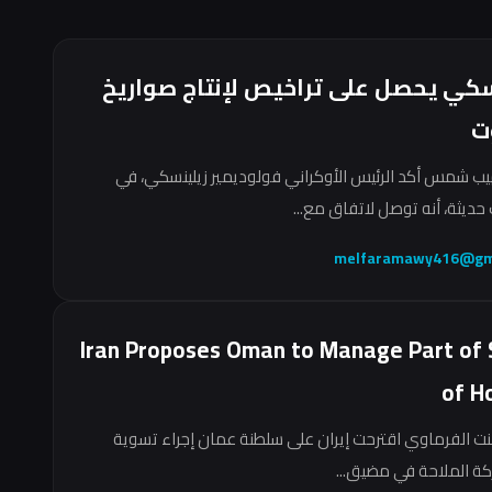
سكي يحصل على تراخيص لإنتاج صواريخ
ت
ب شمس أكد الرئيس الأوكراني فولوديمير زيلينسكي، في
حديثة، أنه توصل لاتفاق مع...
melfaramawy416@gm
Iran Proposes Oman to Manage Part of 
of H
نت الفرماوي اقترحت إيران على سلطنة عمان إجراء تسوية
ركة الملاحة في مضيق...