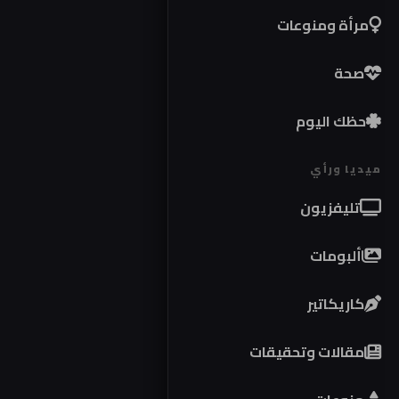
مرأة ومنوعات
صحة
حظك اليوم
ميديا ورأي
تليفزيون
ألبومات
كاريكاتير
مقالات وتحقيقات
مو
كوب