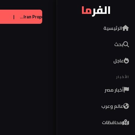
الفر
ما
صل على تراخيص لإنتاج صواريخ باتريوت
|
عالم:
art of Strait...
الرئيسية
بحث
عاجل
الأخبار
أخبار مصر
عالم وعرب
محافظات