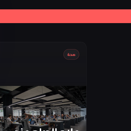
|
Iran Proposes Oman to Manage P
صحة