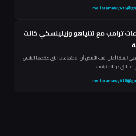
melfaramawy416@gm
عات ترامب مع نتنياهو وزيلينسكي كانت
ة
مي السقا أعلن البيت الأبيض أن الاجتماعات التي عقدها الرئيس
السابق دونالد ترامب...
melfaramawy416@gm