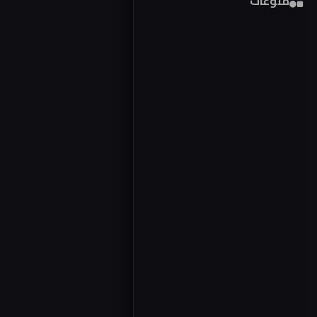
منوعات
فور
مص