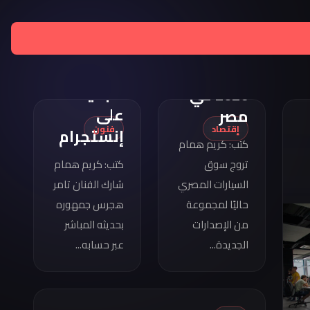
تامر
هجرس
مواصفات
يشارك
كوبرا
بصورته
فورمينتور
الجديدة
2026 في
على
مصر
إقتصاد
فنون
إنستجرام
كتب: كريم همام
تروج سوق
كتب: كريم همام
السيارات المصري
شارك الفنان تامر
حاليًا لمجموعة
هجرس جمهوره
من الإصدارات
بحديثه المباشر
الجديدة...
عبر حسابه...