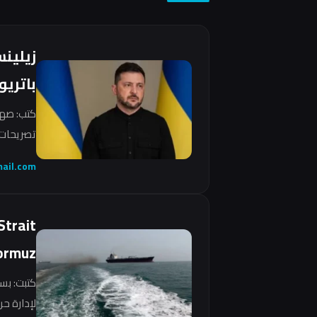
زيلين
باتريو
كتب: صهي
تصريحات 
ail.com
Strait
ormuz
كتبت: بس
لإدارة ح