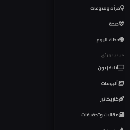
مرأة ومنوعات
صحة
حظك اليوم
ميديا ورأي
تليفزيون
ألبومات
كاريكاتير
مقالات وتحقيقات