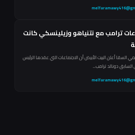
melfaramawy416@gm
عات ترامب مع نتنياهو وزيلينسكي كانت
ة
مي السقا أعلن البيت الأبيض أن الاجتماعات التي عقدها الرئيس
السابق دونالد ترامب...
melfaramawy416@gm