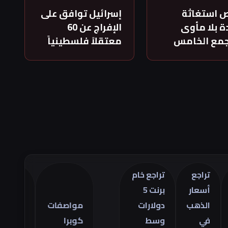
 استغاثة
إسرائيل توافق على
 بلا مأوى
الإفراج عن 60
جمع الخامس
معتقلاً فلسطينياً
راجع
تراجع خام
سعار
برنت 5
تراجع
لذهب
دولارات
مواصفات
العجز
ي
وسط
كوبرا