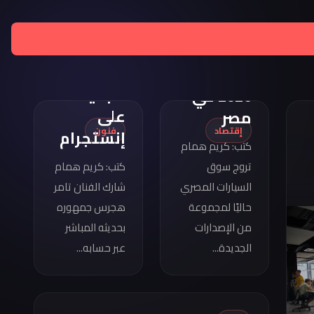
تامر
هجرس
مواصفات
يشارك
كوبرا
بصورته
فورمينتور
الجديدة
2026 في
على
مصر
إقتصاد
فنون
إنستجرام
كتب: كريم همام
تروج سوق
كتب: كريم همام
السيارات المصري
شارك الفنان تامر
حاليًا لمجموعة
هجرس جمهوره
من الإصدارات
بحديثه المباشر
الجديدة...
عبر حسابه...