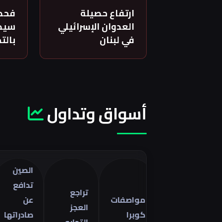
ارتفاع حصيلة
فحص
العدوان الإسرائيلي
سيدة
في لبنان
بالت
أسواق وتداول
الصين
ت
تدافع
أ
تراجع
مواصفات
عن
ا
العجز
كوبرا
صادراتها
ف