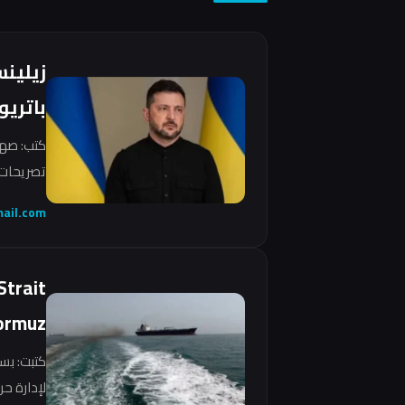
زيلين
باتريو
كتب: صهي
تصريحات 
ail.com
Strait
ormuz
كتبت: بس
لإدارة ح