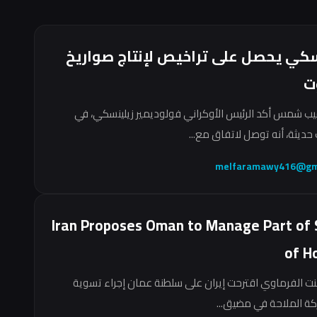
سكي يحصل على تراخيص لإنتاج صواريخ
ت
ب شمس أكد الرئيس الأوكراني فولوديمير زيلينسكي، في
حديثة، أنه توصل لاتفاق مع...
melfaramawy416@gm
Iran Proposes Oman to Manage Part of 
of H
نت الفرماوي اقترحت إيران على سلطنة عمان إجراء تسوية
ركة الملاحة في مضيق...