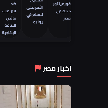
التجاري
فورمينتور
ضد
م
الأمريكي
2026 في
اتهامات
ا
للسلع في
مصر
فائض
8
يونيو
الطاقة
ي
الإنتاجية
6
أخبار مصر