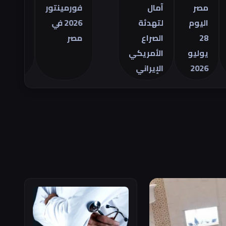
التجاري
صر
آمال
فورمينتور
الأمريكي
ليوم
لتهدئة
2026 في
للسلع في
2
الصراع
مصر
يونيو
وليو
الأمريكي
202
الإيراني