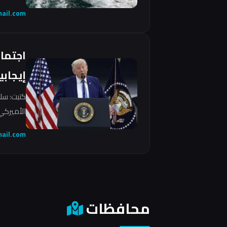
ail.com
اجتما
إيجابي
كتبت: سل
الأميركي 
ail.com
محافظات