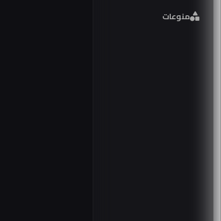
فورم
منوعات
مصر