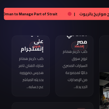
تامر
هجرس
مواصفات
عالم:
زيلينسكي يحصل على تراخيص لإنتاج صواريخ باتريوت
|
يشارك
كوبرا
بصورته
فورمينتور
الجديدة
2026 في
على
مصر
إقتصاد
فنون
إنستجرام
كتب: كريم همام
تروج سوق
كتب: كريم همام
السيارات المصري
شارك الفنان تامر
حاليًا لمجموعة
هجرس جمهوره
من الإصدارات
بحديثه المباشر
الجديدة...
عبر حسابه...