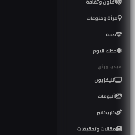
فنون وثقافة
مرأة ومنوعات
صحة
حظك اليوم
ميديا ورأي
تليفزيون
ألبومات
كاريكاتير
موا
مقالات وتحقيقات
كوبر