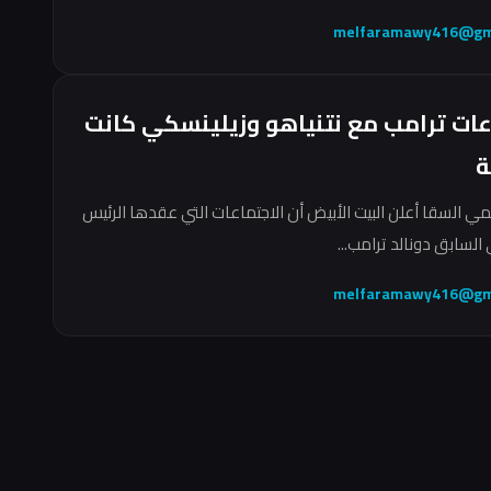
melfaramawy416@gm
عات ترامب مع نتنياهو وزيلينسكي كانت
ة
مي السقا أعلن البيت الأبيض أن الاجتماعات التي عقدها الرئيس
السابق دونالد ترامب...
melfaramawy416@gm