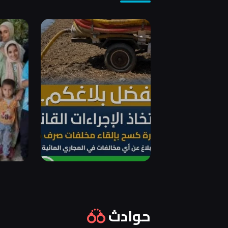
حوادث