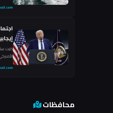
ail.com
اجتما
إيجابي
كتبت: سل
الأميركي 
ail.com
محافظات