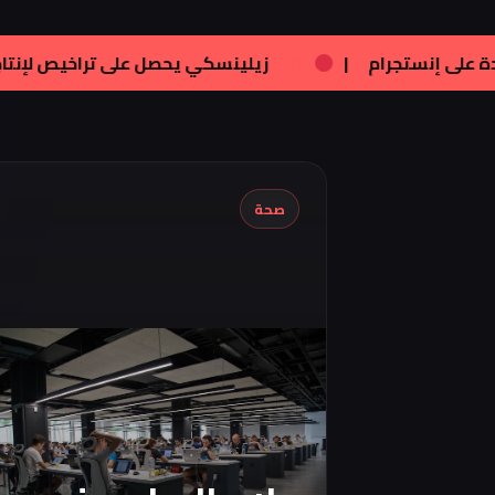
فنون:
تامر هجرس يشارك بصورته الجديدة على إنستجرام
|
صحة