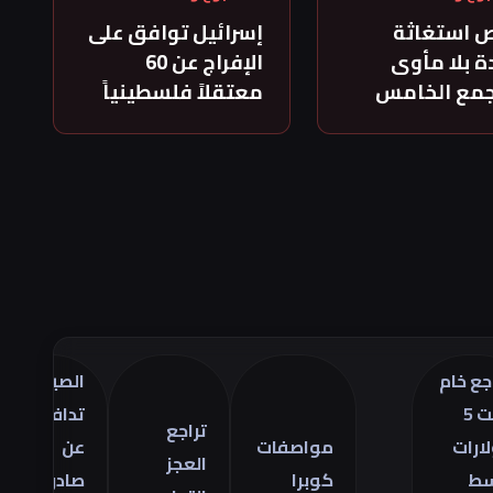
 استغاثة
إسرائيل توافق على
 بلا مأوى
الإفراج عن 60
جمع الخامس
معتقلاً فلسطينياً
الصين
ترا
تدافع
أسع
تراجع
مواصفات
عن
ال
العجز
كوبرا
صادراتها
في