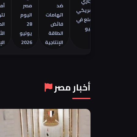
التجاري
ينتور
ضد
مصر
آمال
الأمريكي
2026 في
اتهامات
اليوم
لتهدئة
للسلع في
فائض
28
الصراع
يونيو
الطاقة
يوليو
الأمريك
الإنتاجية
2026
الإيراني
أخبار مصر