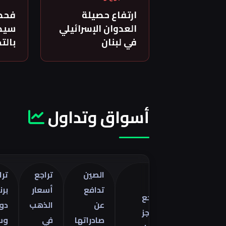
ارتفاع حصيلة
فحص
العدوان الإسرائيلي
سيدة
في لبنان
بالت
أسواق وتداول
الصين
تراجع
تراجع خام
تدافع
أسعار
برنت 5
تراجع
صفات
عن
الذهب
دولارات
العجز
ا
صادراتها
في
وسط