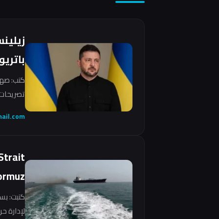
زيلين
باتريو
كتب: صهي
تصريحات 
ail.com
Strait
ormuz
كتبت: بس
لإدارة ح