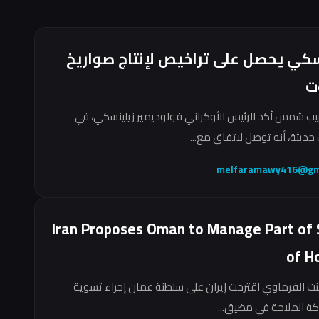
سكي يحصل على تراخيص لإنتاج صواريخ
ت
ب شمس أكد الرئيس الأوكراني فولوديمير زيلينسكي، في
حديثة، أنه توصل لاتفاق مع...
melfaramawy416@gm
Iran Proposes Oman to Manage Part of 
of H
نت الفرماوي اقترحت إيران على سلطنة عمان إجراء تسوية
ركة الملاحة في مضيق...