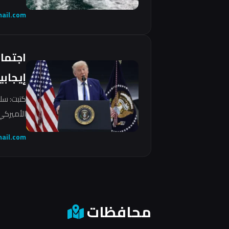
ail.com
اجتما
إيجابي
كتبت: سل
الأميركي 
ail.com
محافظات