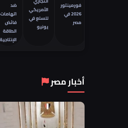
التجاري
فورمينتور
ضد
م
الأمريكي
2026 في
اتهامات
ا
للسلع في
مصر
فائض
8
يونيو
الطاقة
ي
الإنتاجية
6
أخبار مصر