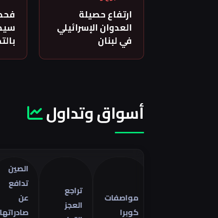
ارتفاع حصيلة
فحص
العدوان الإسرائيلي
سيدة
في لبنان
بالت
أسواق وتداول
الصين
ت
تدافع
أ
تراجع
مواصفات
عن
ا
العجز
كوبرا
صادراتها
ف