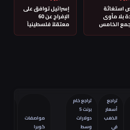
 استغاثة
إسرائيل توافق على
 بلا مأوى
الإفراج عن 60
جمع الخامس
معتقلاً فلسطينياً
راجع
تراجع خام
سعار
برنت 5
تراجع
لذهب
دولارات
مواصفات
العجز
ي
وسط
كوبرا