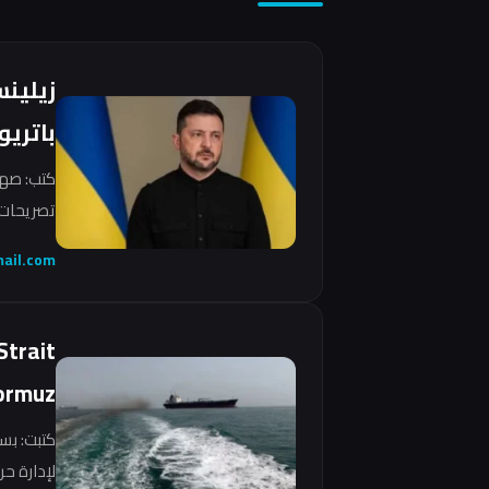
زيلين
باتريو
كتب: صهي
تصريحات 
ail.com
Strait
ormuz
كتبت: بس
لإدارة ح