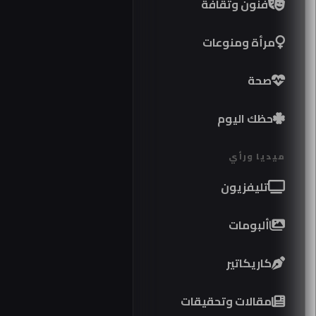
فنون وثقافة
مرأة ومنوعات
صحة
حظك اليوم
ميديا ورأي
تليفزيون
ألبومات
كاريكاتير
مقالات وتحقيقات