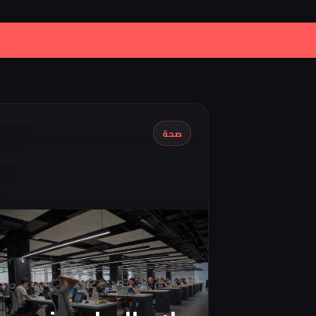
|
Iran Proposes Oman to Manage Par
صحة