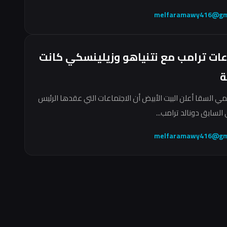
melfaramawy416@gm
عات ترامب مع نتنياهو وزيلينسكي كانت
ة
مي السقا أعلن البيت الأبيض أن الاجتماعات التي عقدها الرئيس
السابق دونالد ترامب...
melfaramawy416@gm