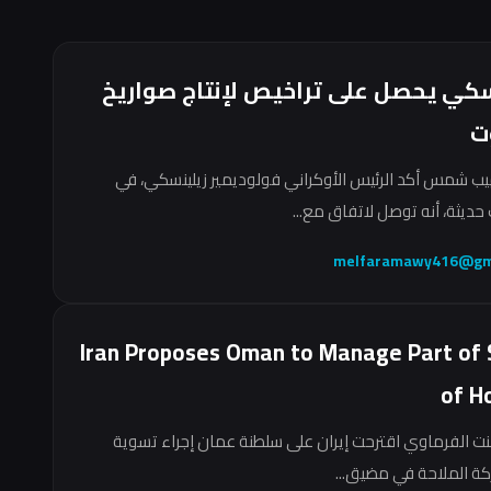
سكي يحصل على تراخيص لإنتاج صواريخ
ت
ب شمس أكد الرئيس الأوكراني فولوديمير زيلينسكي، في
حديثة، أنه توصل لاتفاق مع...
melfaramawy416@gm
Iran Proposes Oman to Manage Part of 
of H
نت الفرماوي اقترحت إيران على سلطنة عمان إجراء تسوية
ركة الملاحة في مضيق...