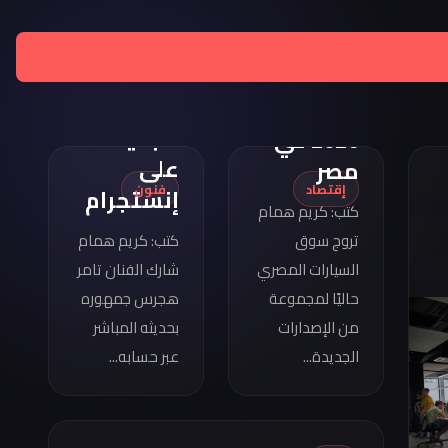
تامر
هجرس
مواصفات
يشارك
كوبرا
بصورته
فورمينتور
الجديدة
2026 في
على
مصر
إقتصاد
فنون
إنستجرام
كتب: كريم همام
تروج سوق
كتب: كريم همام
السيارات المصري
شارك الفنان تامر
حاليًا لمجموعة
هجرس جمهوره
من الإصدارات
بحديثه المباشر
الجديدة...
عبر حسابه...