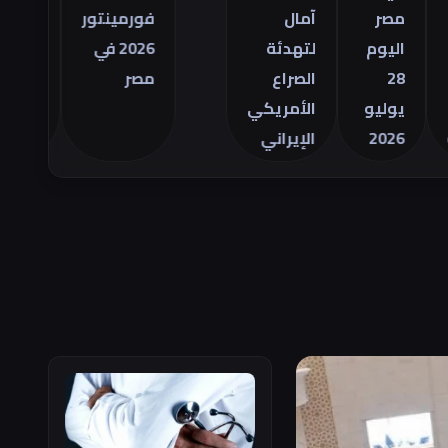
التجاري
صر
آمال
فورمينتور
الأمريكي
ليوم
لتهدئة
2026 في
للسلع في
2
الصراع
مصر
يونيو
وليو
الأمريكي
202
الإيراني