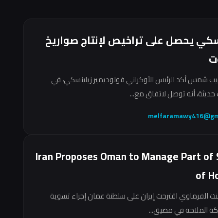
سكي يحصل على تراخيص لإنتاج صواريخ
ت
ب شمس أكد الرئيس الأوكراني فولوديمير زيلينسكي، في
حديثة، أنه توصل لاتفاق مع...
melfaramawy416@gm
Iran Proposes Oman to Manage Part of 
of H
نت الفرماوي اقترحت إيران على سلطنة عمان إجراء تسوية
ركة الملاحة في مضيق...