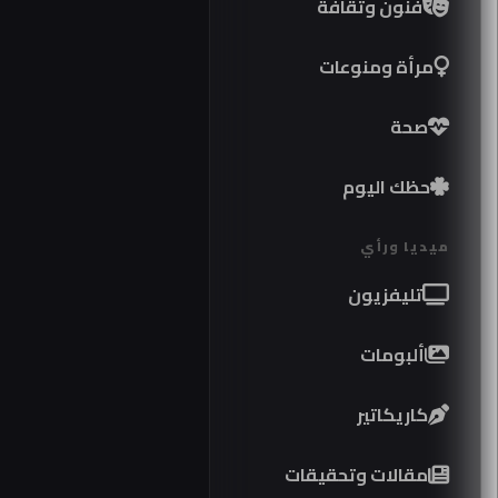
فنون وثقافة
مرأة ومنوعات
صحة
حظك اليوم
ميديا ورأي
تليفزيون
ألبومات
كاريكاتير
موا
مقالات وتحقيقات
كوبر