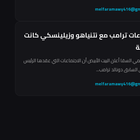
melfaramawy416@gm
عات ترامب مع نتنياهو وزيلينسكي كانت
ة
مي السقا أعلن البيت الأبيض أن الاجتماعات التي عقدها الرئيس
السابق دونالد ترامب...
melfaramawy416@gm