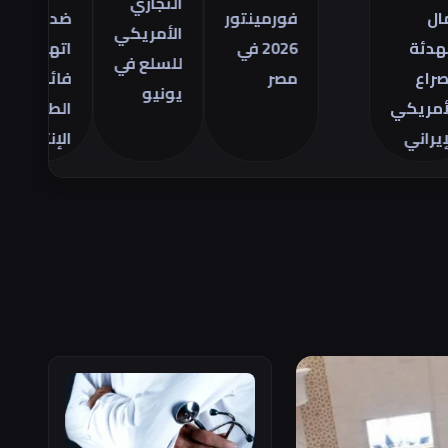
التجاري
فورمينتور
ضد
مص
الأمريكي
2026 في
اتهامات
ال
للسلع في
مصر
فائض
28
يونيو
ي
الطاقة
يو
الإنتاجية
26