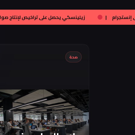
فنون:
تامر هجرس يشارك بصورته الجديدة على إنستجرام
|
صحة