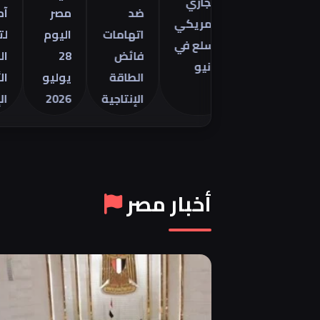
التجاري
ينتور
ضد
مصر
آمال
الأمريكي
2026 في
اتهامات
اليوم
لتهدئة
للسلع في
فائض
28
الصراع
يونيو
الطاقة
يوليو
الأمريك
الإنتاجية
2026
الإيراني
أخبار مصر