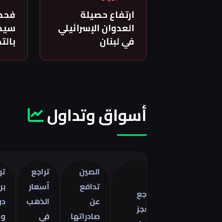
ارتفاع حصيلة
فحص
العدوان الإسرائيلي
سيدة
في لبنان
بالت
أسواق وتداول
الصين
تراجع
تراجع خا
تدافع
أسعار
برنت 5
تراجع
صفات
عن
الذهب
دولارات
العجز
ا
صادراتها
في
وسط