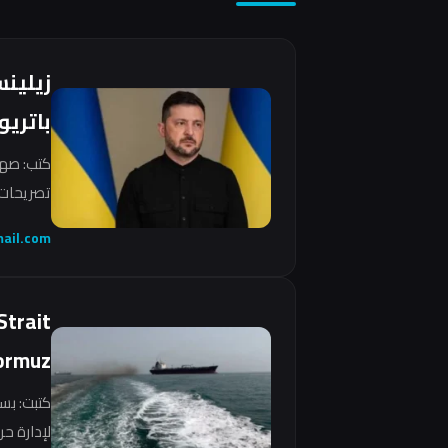
زيلين
باتريو
كتب: صهي
تصريحات 
ail.com
Strait
ormuz
كتبت: بس
لإدارة ح