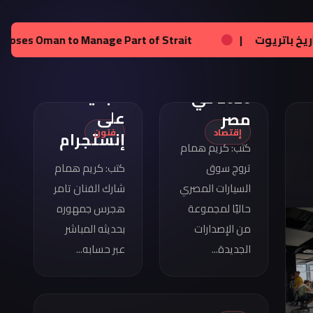
تامر
هجرس
مواصفات
عالم:
زيلينسكي يحصل على تراخيص لإنتاج صواريخ باتريوت
|
يشارك
كوبرا
بصورته
فورمينتور
الجديدة
2026 في
على
مصر
إقتصاد
فنون
إنستجرام
كتب: كريم همام
تروج سوق
كتب: كريم همام
السيارات المصري
شارك الفنان تامر
حاليًا لمجموعة
هجرس جمهوره
من الإصدارات
بحديثه المباشر
الجديدة...
عبر حسابه...