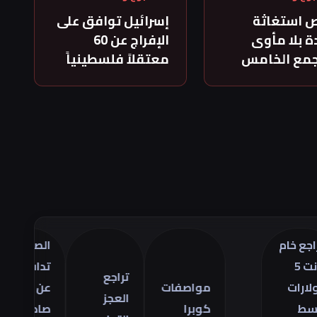
 استغاثة
إسرائيل توافق على
 بلا مأوى
الإفراج عن 60
جمع الخامس
معتقلاً فلسطينياً
م
الصين
تر
تدافع
أس
تراجع
مواصفات
عن
ال
العجز
كوبرا
صادراتها
في