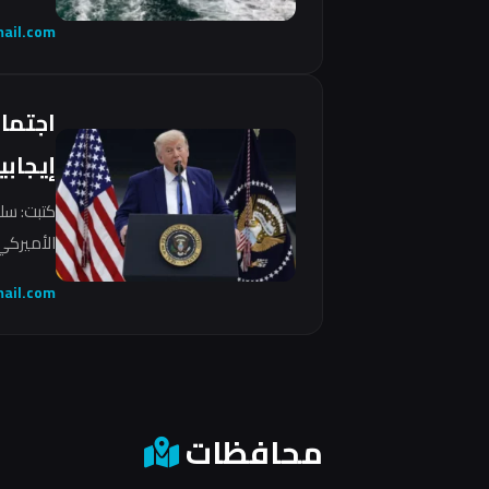
ail.com
اجتما
إيجابي
كتبت: سل
الأميركي 
ail.com
محافظات