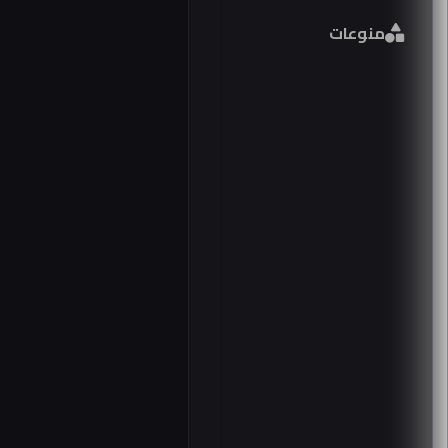
فورم
منوعات
مصر