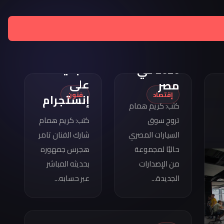
تامر
هجرس
مواصفات
يشارك
كوبرا
بصورته
فورمينتور
الجديدة
2026 في
على
مصر
إقتصاد
فنون
إنستجرام
كتب: كريم همام
تروج سوق
كتب: كريم همام
السيارات المصري
شارك الفنان تامر
حاليًا لمجموعة
هجرس جمهوره
من الإصدارات
بحديثه المباشر
الجديدة...
عبر حسابه...