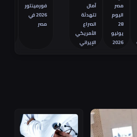
التجاري
مصر
آمال
فورمينتور
الأمريكي
اليوم
لتهدئة
2026 في
للسلع في
28
الصراع
مصر
يونيو
يوليو
الأمريكي
2026
الإيراني