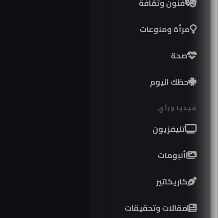
فنون وثقافة
مرأة ومنوعات
صحة
حظك اليوم
ميديا ورأي
تليفزيون
ألبومات
كاريكاتير
مقالات وتحقيقات