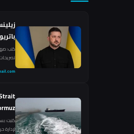
زيلين
باتريو
كتب: صهي
تصريحات 
ail.com
Strait
ormuz
كتبت: بس
لإدارة ح