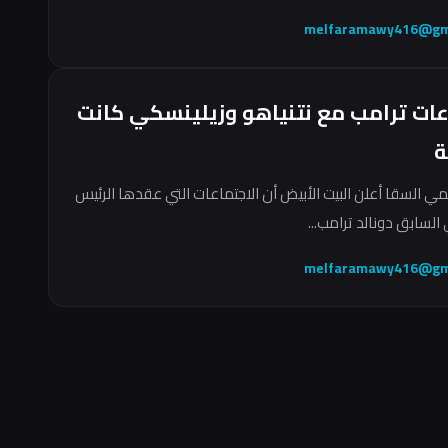
melfaramawy416@gm
عات ترامب مع نتنياهو وزيلينسكي كانت
ة
مي السقا أعلن البيت الأبيض أن الاجتماعات التي عقدها الرئيس
السابق دونالد ترامب...
melfaramawy416@gm