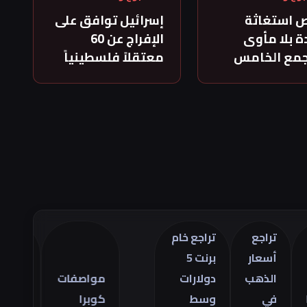
 استغاثة
إسرائيل توافق على
 بلا مأوى
الإفراج عن 60
جمع الخامس
معتقلاً فلسطينياً
تراجع
تراجع خام
أسعار
برنت 5
تراجع
الذهب
دولارات
مواصفات
العجز
في
وسط
كوبرا