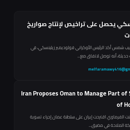
سكي يحصل على تراخيص لإنتاج صواريخ
ت
ب شمس أكد الرئيس الأوكراني فولوديمير زيلينسكي، في
حديثة، أنه توصل لاتفاق مع...
melfaramawy416@gm
Iran Proposes Oman to Manage Part of 
of H
نت الفرماوي اقترحت إيران على سلطنة عمان إجراء تسوية
ركة الملاحة في مضيق...