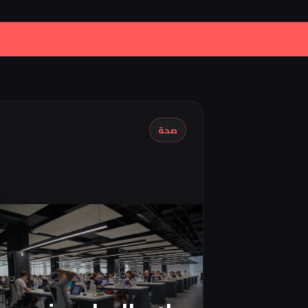
|
Iran Proposes Oman to Manage 
صحة