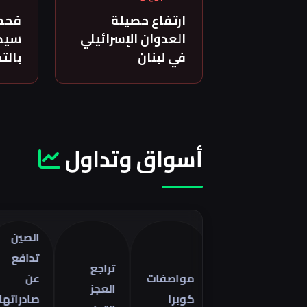
ارتفاع حصيلة
فحص
العدوان الإسرائيلي
سيدة
في لبنان
بالت
أسواق وتداول
الصين
تدافع
تراجع
مواصفات
عن
العجز
كوبرا
صادراتها