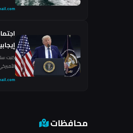
ail.com
اجتما
إيجابي
كتبت: سل
الأميركي 
ail.com
محافظات