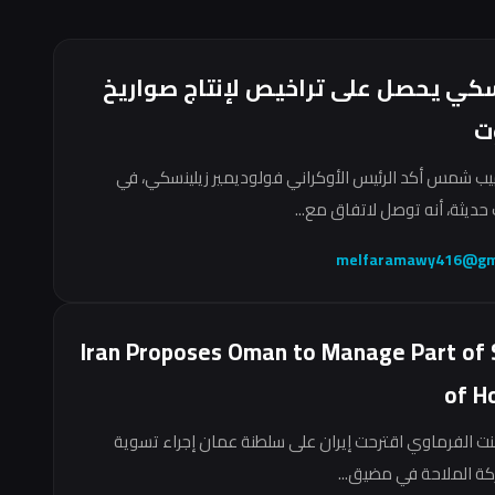
سكي يحصل على تراخيص لإنتاج صواريخ
ت
ب شمس أكد الرئيس الأوكراني فولوديمير زيلينسكي، في
حديثة، أنه توصل لاتفاق مع...
melfaramawy416@gm
Iran Proposes Oman to Manage Part of 
of H
نت الفرماوي اقترحت إيران على سلطنة عمان إجراء تسوية
ركة الملاحة في مضيق...