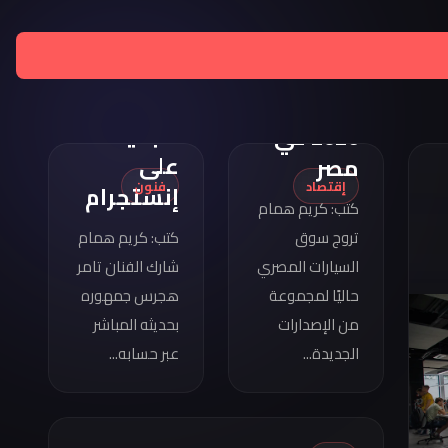
تامر
هجرس
مواصفات
يشارك
كوبرا
بصورته
فورمينتور
الجديدة
2026 في
على
مصر
إقتصاد
فنون
إنستجرام
كتب: كريم همام
تروج سوق
كتب: كريم همام
السيارات المصري
شارك الفنان تامر
حاليًا لمجموعة
هجرس جمهوره
من الإصدارات
بحديثه المباشر
الجديدة...
عبر حسابه...