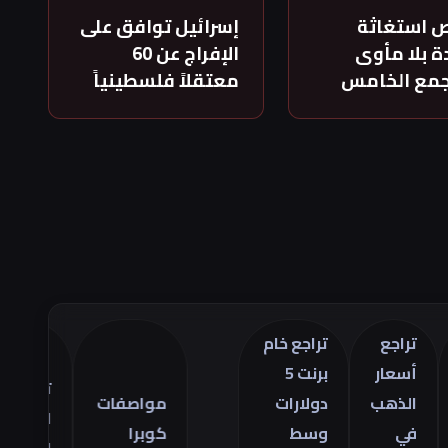
 استغاثة
إسرائيل توافق على
 بلا مأوى
الإفراج عن 60
جمع الخامس
معتقلاً فلسطينياً
اجع
تراجع خام
سعار
برنت 5
تراجع
لذهب
دولارات
مواصفات
العجز
ي
وسط
كوبرا