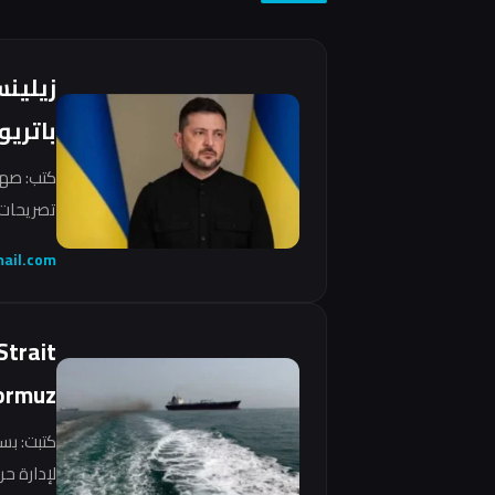
زيلين
باتريو
كتب: صهي
تصريحات 
ail.com
Strait
ormuz
كتبت: بس
لإدارة ح