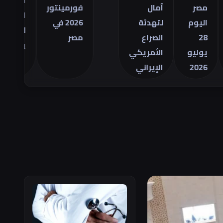
التجاري
صر
آمال
فورمينتور
الأمريكي
يوم
لتهدئة
2026 في
للسلع في
2
الصراع
مصر
يونيو
وليو
الأمريكي
202
الإيراني