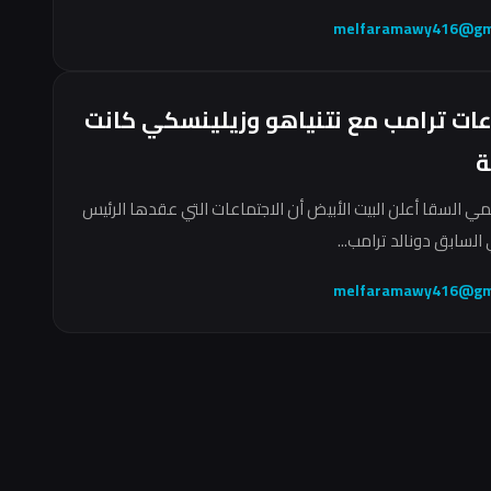
melfaramawy416@gm
عات ترامب مع نتنياهو وزيلينسكي كانت
ة
مي السقا أعلن البيت الأبيض أن الاجتماعات التي عقدها الرئيس
السابق دونالد ترامب...
melfaramawy416@gm