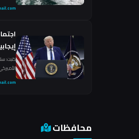
ail.com
اجتما
إيجابي
كتبت: سل
الأميركي 
ail.com
محافظات