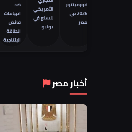
التجاري
فورمينتور
ضد
م
الأمريكي
2026 في
اتهامات
ال
للسلع في
مصر
فائض
8
يونيو
الطاقة
ي
الإنتاجية
6
أخبار مصر