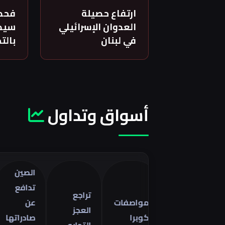
ارتفاع حصيلة
فحص
العدوان الإسرائيلي
سيدة
في لبنان
بالت
أسواق وتداول
الصين
تر
تدافع
أ
تراجع
مواصفات
عن
ا
العجز
كوبرا
صادراتها
ف