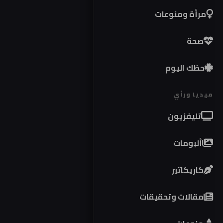
مرأة ومنوعات
صحة
حظك اليوم
ميديا ورأي
تليفزيون
ألبومات
كاريكاتير
مقالات وتحقيقات