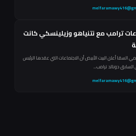
melfaramawy416@gm
عات ترامب مع نتنياهو وزيلينسكي كانت
ة
مي السقا أعلن البيت الأبيض أن الاجتماعات التي عقدها الرئيس
السابق دونالد ترامب...
melfaramawy416@gm