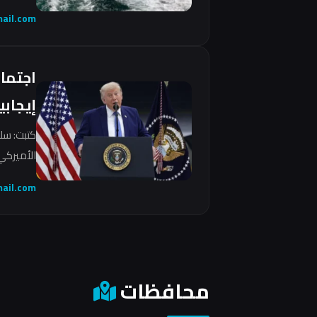
ail.com
اجتما
إيجابي
كتبت: سل
الأميركي 
ail.com
محافظات