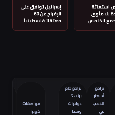
 استغاثة
إسرائيل توافق على
 بلا مأوى
الإفراج عن 60
جمع الخامس
معتقلاً فلسطينياً
تراجع
تراجع خام
أسعار
برنت 5
تراجع
الذهب
دولارات
مواصفات
العجز
في
وسط
كوبرا