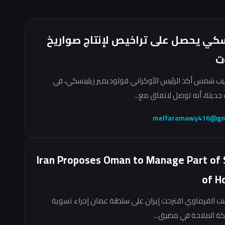
سكي يحصل على تراخيص لإنتاج صواريخ
ت
ب شمس أكد الرئيس الأوكراني فولوديمير زيلينسكي، في
حديثة، أنه توصل لاتفاق مع...
melfaramawy416@gm
Iran Proposes Oman to Manage Part of 
of H
نت الفرماوي اقترحت إيران على سلطنة عمان إجراء تسوية
ركة الملاحة في مضيق...