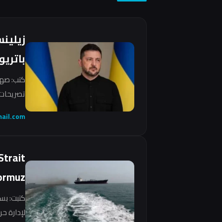
زيلين
باتريو
كتب: صهي
تصريحات 
ail.com
Strait
ormuz
كتبت: بس
لإدارة ح