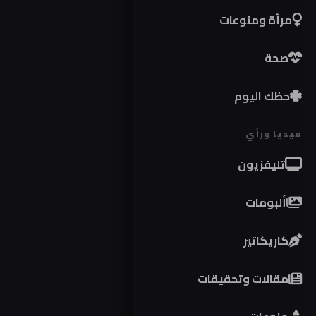
مرأة ومنوعات
صحة
حظك اليوم
ميديا ورأي
تليفزيون
ألبومات
كاريكاتير
مقالات وتحقيقات