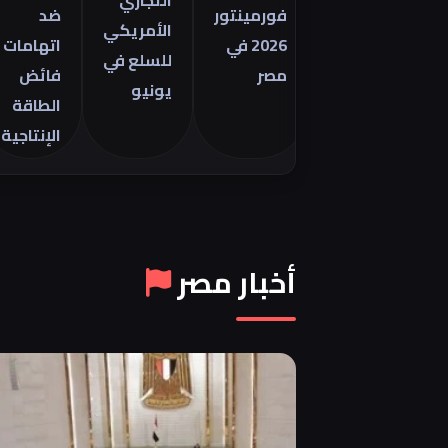
التجاري
فورمينتور
ضد
الأمريكي
2026 في
اتهامات
للسلع في
مصر
فائض
يونيو
الطاقة
الإنتاجية
أخبار مصر