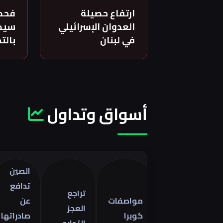
ارتفاع حصيلة
فحص
العدوان الإسرائيلي
سيدة
في لبنان
بالت
أسواق وتداول
الصين
تدافع
تراجع
مواصفات
عن
العجز
كوبرا
صادراتها