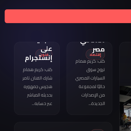
تامر
هجرس
مواصفات
يشارك
كوبرا
بصورته
فورمينتور
الجديدة
2026 في
على
مصر
إقتصاد
فنون
إنستجرام
كتب: كريم همام
تروج سوق
كتب: كريم همام
السيارات المصري
شارك الفنان تامر
حاليًا لمجموعة
هجرس جمهوره
من الإصدارات
بحديثه المباشر
الجديدة...
عبر حسابه...