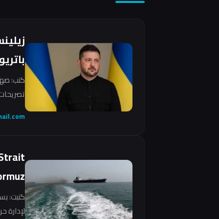
زيلين
باتريو
كتب: صهي
تصريحات 
ail.com
Strait
ormuz
كتبت: بس
لإدارة ح