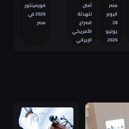
التجاري
صر
آمال
فورمينتور
الأمريكي
ليوم
لتهدئة
2026 في
للسلع في
2
الصراع
مصر
يونيو
وليو
الأمريكي
202
الإيراني