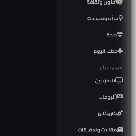
فنون وثقافة
مرأة ومنوعات
صحة
حظك اليوم
ميديا ورأي
تليفزيون
ألبومات
كاريكاتير
مقالات وتحقيقات