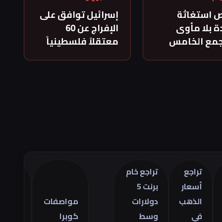
 استغاثة
إسرائيل توافق على
 بلا مأوى
الإفراج عن 60
جمع الخامس
معتقلاً فلسطينياً
راجع
تراجع خام
سعار
برنت 5
تراجع
لذهب
دولارات
مواصفات
العجز
ي
وسط
كوبرا