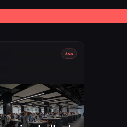
|
Iran Proposes Oman to Manage Part 
صحة