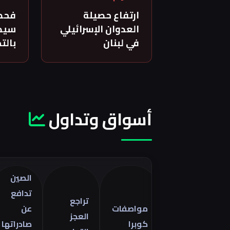
ارتفاع حصيلة
فحص
العدوان الإسرائيلي
سيدة
في لبنان
بالت
أسواق وتداول
الصين
ت
تدافع
أ
تراجع
مواصفات
عن
ا
العجز
كوبرا
صادراتها
ف