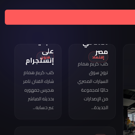
تامر
هجرس
مواصفات
يشارك
كوبرا
بصورته
فورمينتور
الجديدة
2026 في
على
مصر
إقتصاد
فنون
إنستجرام
كتب: كريم همام
تروج سوق
كتب: كريم همام
السيارات المصري
شارك الفنان تامر
حاليًا لمجموعة
هجرس جمهوره
من الإصدارات
بحديثه المباشر
الجديدة...
عبر حسابه...