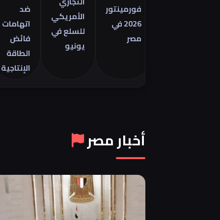
التجاري
فورمينتور
ضد
م
الأمريكي
2026 في
اتهامات
ا
للسلع في
مصر
فائض
8
يونيو
الطاقة
ي
الإنتاجية
6
أخبار مصر