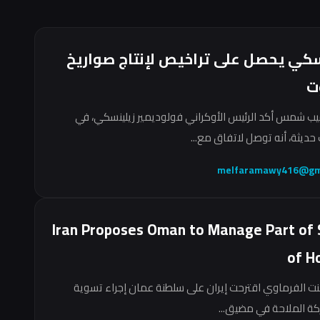
سكي يحصل على تراخيص لإنتاج صواريخ
ت
ب شمس أكد الرئيس الأوكراني فولوديمير زيلينسكي، في
حديثة، أنه توصل لاتفاق مع...
melfaramawy416@gm
Iran Proposes Oman to Manage Part of 
of H
نت الفرماوي اقترحت إيران على سلطنة عمان إجراء تسوية
ركة الملاحة في مضيق...