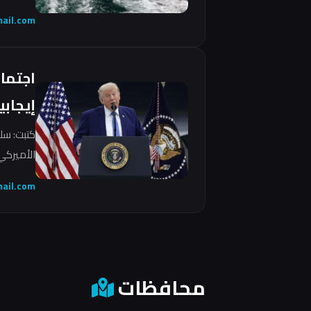
ail.com
اجتما
إيجابي
كتبت: سل
الأميركي 
ail.com
محافظات