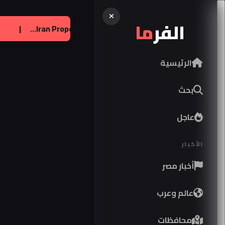
الفر
ما
صل على تراخيص لإنتاج صواريخ باتريوت
|
عالم:
of Strait...
الرئيسية
بحث
عاجل
الأخبار
أخبار مصر
عالم وعرب
محافظات