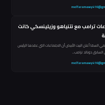
melfaramawy416@gm
عات ترامب مع نتنياهو وزيلينسكي كانت
ة
مي السقا أعلن البيت الأبيض أن الاجتماعات التي عقدها الرئيس
السابق دونالد ترامب...
melfaramawy416@gm