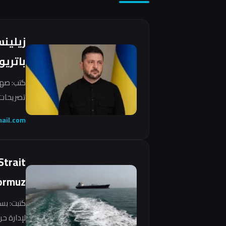
زيلين
باتريو
كتب: صهي
تصريحات 
ail.com
Strait
ormuz
كتبت: بس
لإدارة ح