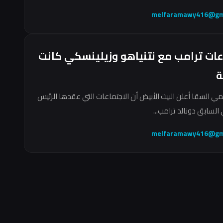
melfaramawy416@gm
عات ترامب مع نتنياهو وزيلينسكي كانت
ة
مي السقا أعلن البيت الأبيض أن الاجتماعات التي عقدها الرئيس
السابق دونالد ترامب...
melfaramawy416@gm