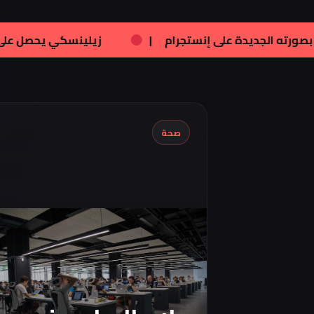
ر
|
فنون:
تامر هجرس يشارك بصورته الجديدة 
صحة