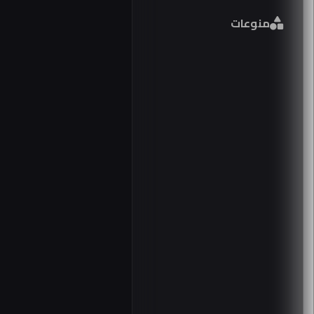
فورمين
منوعات
026
مصر