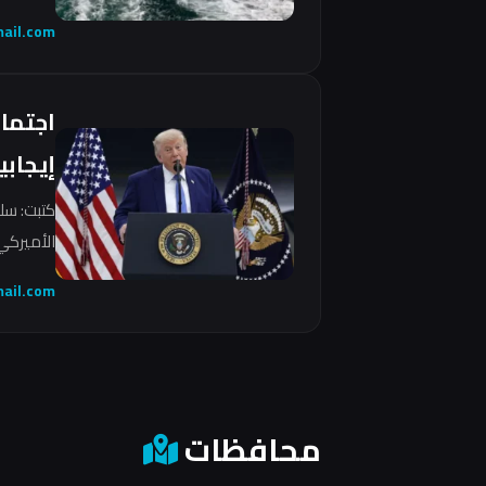
ail.com
اجتما
إيجابي
كتبت: سل
الأميركي 
ail.com
محافظات