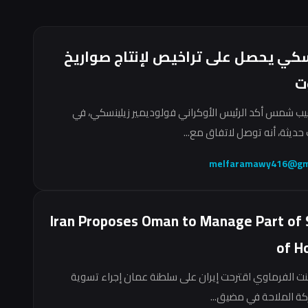
سكي يحصل على تراخيص لإنتاج صواريخ
ت
ب شمس أكد الرئيس الأوكراني فولوديمير زيلينسكي، في
حديثة، أنه توصل لاتفاق مع...
melfaramawy416@gm
Iran Proposes Oman to Manage Part of 
of H
نت الفرماوي اقترحت إيران على سلطنة عمان إجراء تسوية
ركة الملاحة في مضيق...