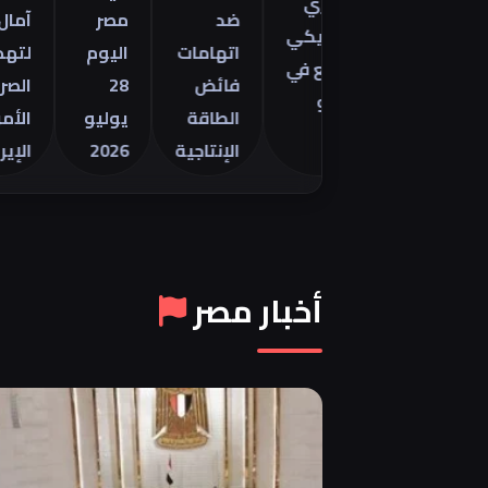
التجاري
تور
ضد
مصر
آمال
الأمريكي
2 في
اتهامات
اليوم
لتهدئة
للسلع في
فائض
28
الصراع
يونيو
الطاقة
يوليو
الأمريكي
الإنتاجية
2026
الإيراني
أخبار مصر