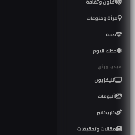
فنون وثقافة
مرأة ومنوعات
صحة
حظك اليوم
ميديا ورأي
تليفزيون
ألبومات
كاريكاتير
مواصف
مقالات وتحقيقات
كوبرا