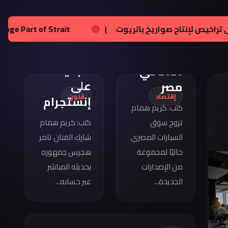
تامر
هجرس
مواصفات
على إنستجرام
|
عالم:
زيلينسكي يحصل على تراخيص لإنتاج ص
يشارك
كوبرا
بصورته
فورمينتور
الجديدة
2026 في
على
مصر
إقتصاد
فنون
إنستجرام
كتب: كريم همام
تروج سوق
كتب: كريم همام
السيارات المصري
شارك الفنان تامر
حاليًا لمجموعة
هجرس جمهوره
من الإصدارات
بحديثه المباشر
الجديدة...
عبر حسابه...