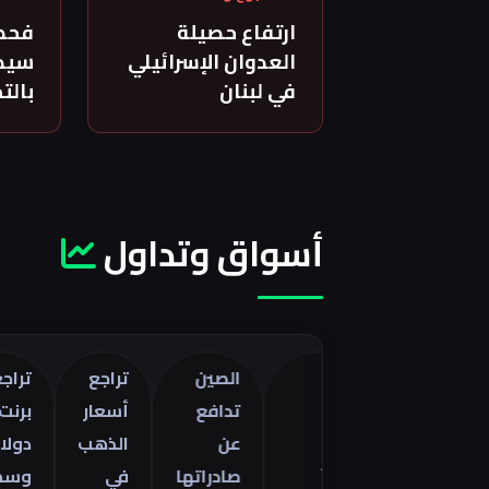
ارتفاع حصيلة
فحص
العدوان الإسرائيلي
سيدة
في لبنان
بالت
أسواق وتداول
الصين
تراجع
تراجع خام
تدافع
أسعار
برنت 5
تراجع
ات
عن
الذهب
دولارات
العجز
صادراتها
في
وسط