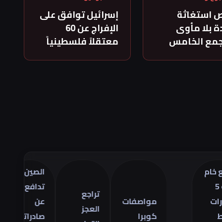
 استغاثة
إسرائيل توافق على
 بلا مأوى
الإفراج عن 60
جمع الخامس
معتقلاً فلسطينياً
الصين
تراجع
تدافع
أسعار
تراجع
مواصفات
عن
الذه
العجز
كوبرا
صادراتها
في