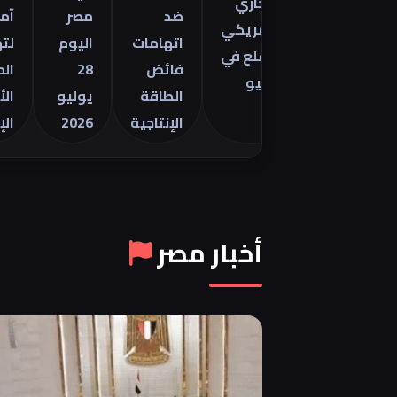
التجاري
ينتور
ضد
مصر
آمال
الأمريكي
2026 في
اتهامات
اليوم
لتهدئة
للسلع في
فائض
28
الصراع
يونيو
الطاقة
يوليو
الأمريكي
الإنتاجية
2026
الإيراني
أخبار مصر