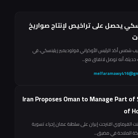
سكي يحصل على تراخيص لإنتاج صواريخ
ت
ب شمس أكد الرئيس الأوكراني فولوديمير زيلينسكي، في
حديثة، أنه توصل لاتفاق مع...
melfaramawy416@gm
Iran Proposes Oman to Manage Part of 
of H
نت الفرماوي اقترحت إيران على سلطنة عمان إجراء تسوية
ركة الملاحة في مضيق...