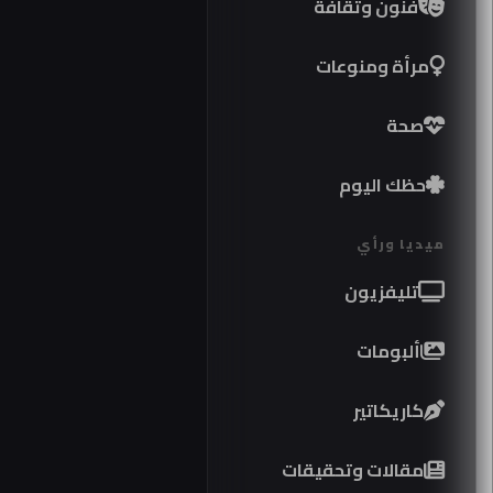
فنون وثقافة
مرأة ومنوعات
صحة
حظك اليوم
ميديا ورأي
تليفزيون
ألبومات
كاريكاتير
مواص
مقالات وتحقيقات
كوبرا