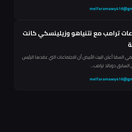
melfaramawy416@gm
عات ترامب مع نتنياهو وزيلينسكي كانت
ة
مي السقا أعلن البيت الأبيض أن الاجتماعات التي عقدها الرئيس
السابق دونالد ترامب...
melfaramawy416@gm