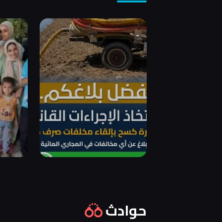
حوادث