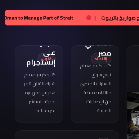
تامر
هجرس
مواصفات
|
عالم:
زيلينسكي يحصل على تراخيص لإنتاج صواريخ باتريو
يشارك
كوبرا
بصورته
فورمينتور
الجديدة
2026 في
على
مصر
إقتصاد
فنون
إنستجرام
كتب: كريم همام
تروج سوق
كتب: كريم همام
السيارات المصري
شارك الفنان تامر
حاليًا لمجموعة
هجرس جمهوره
من الإصدارات
بحديثه المباشر
الجديدة...
عبر حسابه...