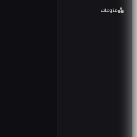
فورم
منوعات
مصر