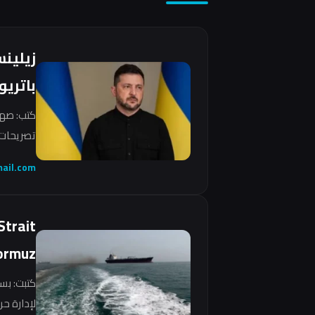
زيلين
باتريو
كتب: صهي
تصريحات 
ail.com
Strait
ormuz
كتبت: بس
لإدارة ح