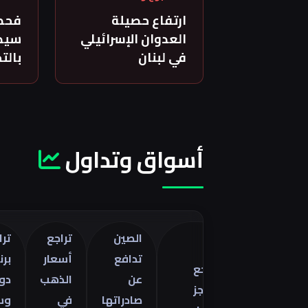
ارتفاع حصيلة
فحص
العدوان الإسرائيلي
سيدة
في لبنان
بالت
أسواق وتداول
الصين
تراجع
تراجع خام
تدافع
أسعار
برنت 5
تراجع
فات
عن
الذهب
دولارات
العجز
صادراتها
في
وسط