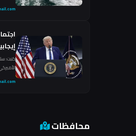
ail.com
اجتما
إيجابي
كتبت: سل
الأميركي 
ail.com
محافظات