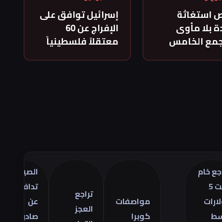
 استغاثة
إسرائيل توافق على
 بلا مأوى
الإفراج عن 60
جمع الخامس
معتقلاً فلسطينياً
الصين
ترا
تدافع
أسع
تراجع
مواصفات
عن
الذ
العجز
كوبرا
صادراتها
في