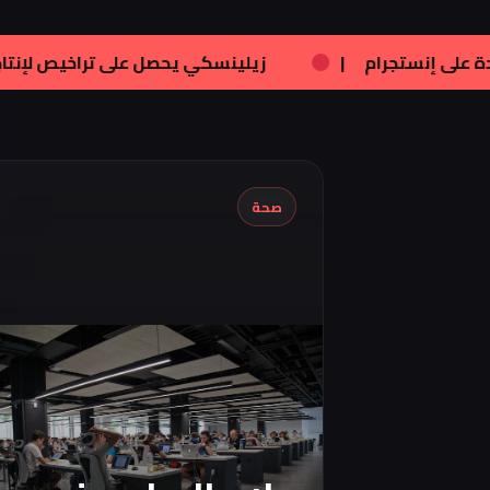
|
فنون:
تامر هجرس يشارك بصورته الجديدة على إنستجرام
صحة