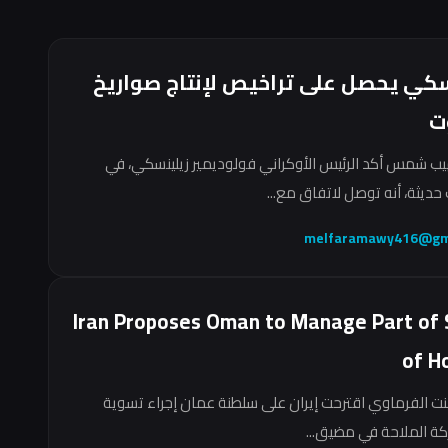
سكي يحصل على تراخيص لإنتاج صواريخ
ت
ب شمس أكد الرئيس الأوكراني فولوديمير زيلينسكي، في
حديثة، أنه توصل لاتفاق مع...
melfaramawy416@gm
Iran Proposes Oman to Manage Part of 
of H
نت الفرماوي اقترحت إيران على سلطنة عمان إجراء تسوية
ركة الملاحة في مضيق...