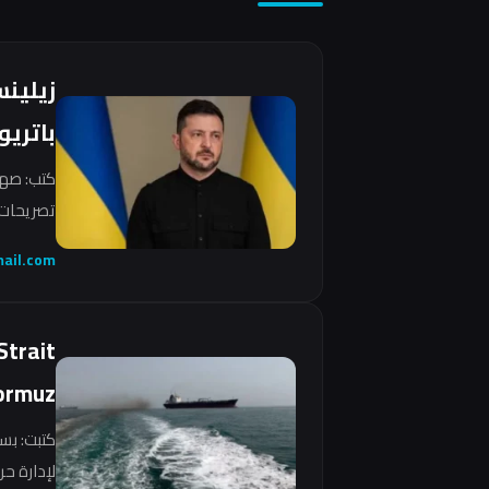
زيلين
باتريو
كتب: صهي
تصريحات 
ail.com
Strait
ormuz
كتبت: بس
لإدارة ح