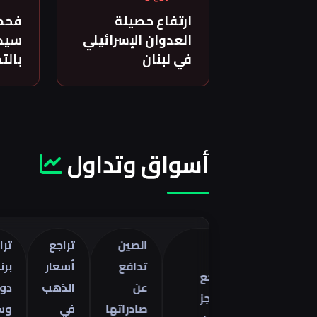
ارتفاع حصيلة
فحص
العدوان الإسرائيلي
سيدة
في لبنان
بالت
أسواق وتداول
الصين
تراجع
تراجع خام
تدافع
أسعار
برنت 5
تراجع
صفات
عن
الذهب
دولارات
العجز
ا
صادراتها
في
وسط