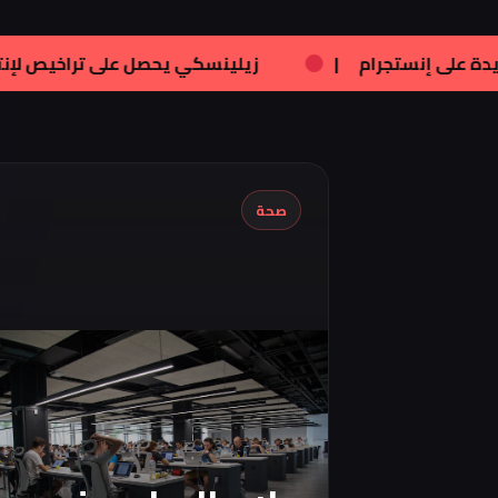
فنون:
تامر هجرس يشارك بصورته الجديدة على إنستجرام
|
صحة