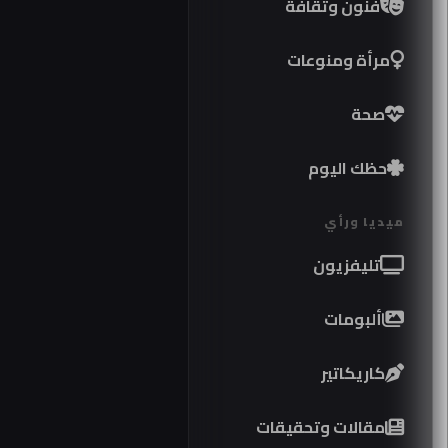
فنون وثقافة
مرأة ومنوعات
صحة
حظك اليوم
ميديا ورأي
تليفزيون
ألبومات
كاريكاتير
موا
مقالات وتحقيقات
كوبر