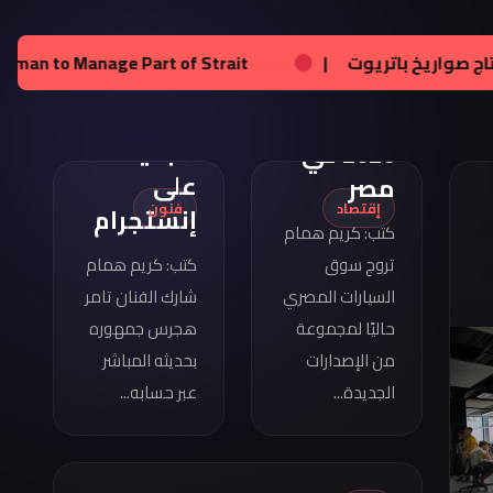
تامر
هجرس
مواصفات
عالم:
زيلينسكي يحصل على تراخيص لإنتاج صواريخ باتريوت
|
يشارك
كوبرا
بصورته
فورمينتور
الجديدة
2026 في
على
مصر
إقتصاد
فنون
إنستجرام
كتب: كريم همام
تروج سوق
كتب: كريم همام
السيارات المصري
شارك الفنان تامر
حاليًا لمجموعة
هجرس جمهوره
من الإصدارات
بحديثه المباشر
الجديدة...
عبر حسابه...