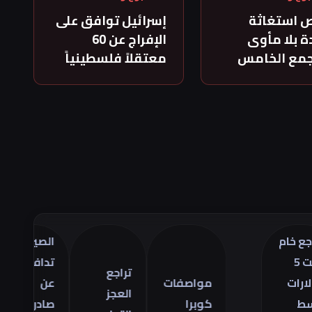
 استغاثة
إسرائيل توافق على
 بلا مأوى
الإفراج عن 60
جمع الخامس
معتقلاً فلسطينياً
الصين
ترا
تدافع
أسع
تراجع
مواصفات
عن
ال
العجز
كوبرا
صادراتها
في