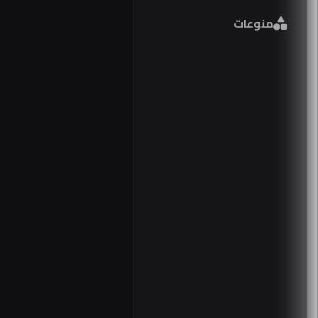
فورم
منوعات
مصر