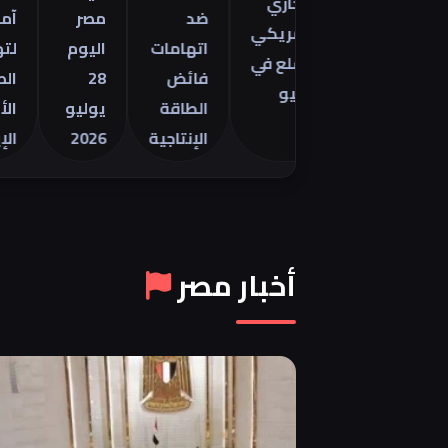
التجاري
ينتور
ضد
مصر
آمال
الأمريكي
2026 في
اتهامات
اليوم
لتهدئة
للسلع في
فائض
28
الصراع
يونيو
الطاقة
يوليو
الأمريك
الإنتاجية
2026
الإيراني
أخبار مصر