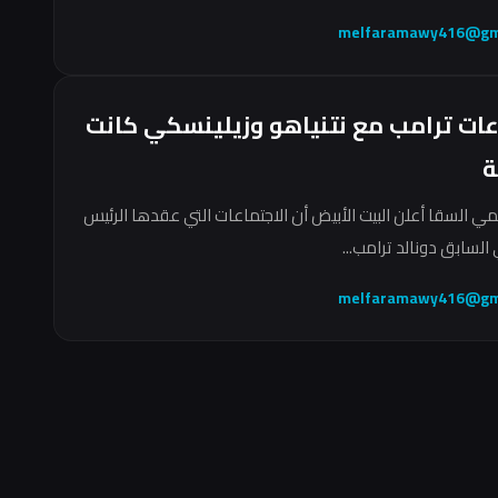
melfaramawy416@gm
عات ترامب مع نتنياهو وزيلينسكي كانت
ة
مي السقا أعلن البيت الأبيض أن الاجتماعات التي عقدها الرئيس
السابق دونالد ترامب...
melfaramawy416@gm