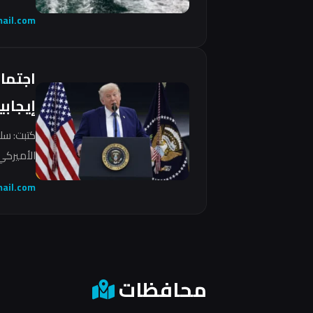
ail.com
اجتما
إيجابي
كتبت: سل
الأميركي 
ail.com
محافظات