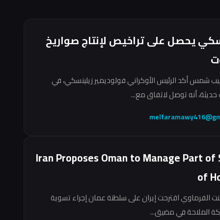
سكي يحصل على تراخيص لإنتاج صواريخ
ت
ب شمس أكد الرئيس الأوكراني فولوديمير زيلينسكي، في
حديثة، أنه توصل لاتفاق مع...
melfaramawy416@gm
Iran Proposes Oman to Manage Part of 
of H
نت الفرماوي اقترحت إيران على سلطنة عمان إجراء تسوية
ركة الملاحة في مضيق...