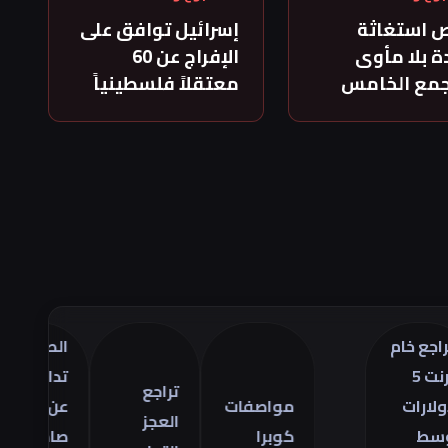
 استغاثة
إسرائيل توافق على
 بلا مأوى
الإفراج عن 60
جمع الخامس
معتقلاً فلسطينياً
م
الصين
تر
تدافع
أس
تراجع
مواصفات
عن
ال
العجز
كوبرا
صادراتها
ف