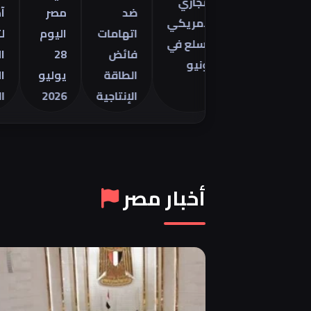
التجاري
مينتور
ضد
مصر
آمال
الأمريكي
2026 في
اتهامات
اليوم
لتهدئة
للسلع في
فائض
28
الصراع
يونيو
الطاقة
يوليو
الأمري
الإنتاجية
2026
الإيراني
أخبار مصر