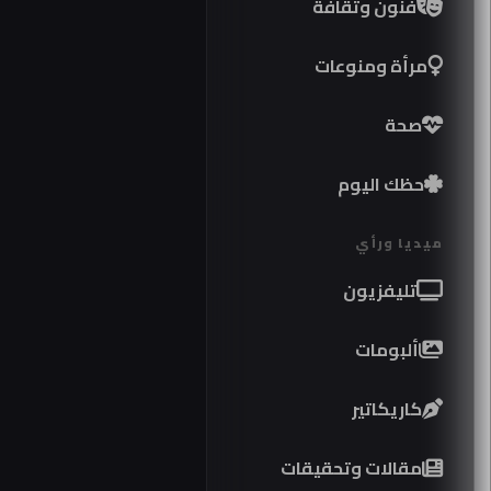
فنون وثقافة
مرأة ومنوعات
صحة
حظك اليوم
ميديا ورأي
تليفزيون
ألبومات
كاريكاتير
موا
مقالات وتحقيقات
كوب