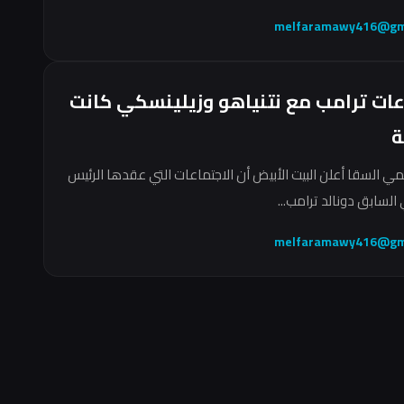
melfaramawy416@gm
عات ترامب مع نتنياهو وزيلينسكي كانت
ة
مي السقا أعلن البيت الأبيض أن الاجتماعات التي عقدها الرئيس
السابق دونالد ترامب...
melfaramawy416@gm