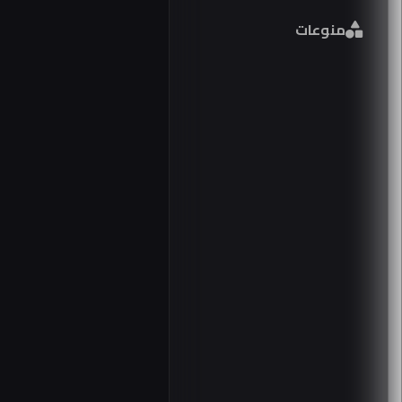
فور
منوعات
مصر