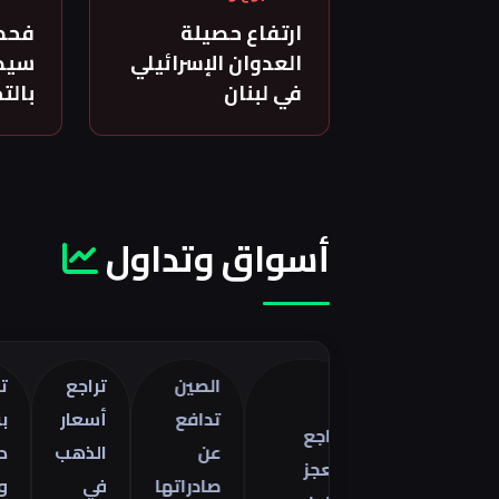
ارتفاع حصيلة
فحص
العدوان الإسرائيلي
سيدة
في لبنان
بالت
أسواق وتداول
الصين
تراجع
تراجع خا
تدافع
أسعار
برنت 5
تراجع
صفات
عن
الذهب
دولارات
العجز
را
صادراتها
في
وسط