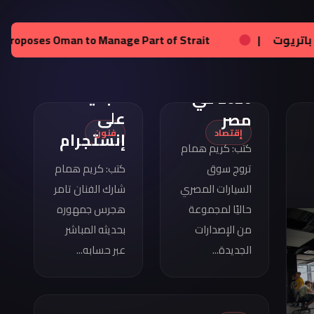
تامر
هجرس
مواصفات
:
زيلينسكي يحصل على تراخيص لإنتاج صواريخ باتريوت
|
عال
يشارك
كوبرا
بصورته
فورمينتور
الجديدة
2026 في
على
مصر
إقتصاد
فنون
إنستجرام
كتب: كريم همام
تروج سوق
كتب: كريم همام
السيارات المصري
شارك الفنان تامر
حاليًا لمجموعة
هجرس جمهوره
من الإصدارات
بحديثه المباشر
الجديدة...
عبر حسابه...