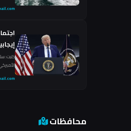
ail.com
اجتما
إيجابي
كتبت: سل
الأميركي 
ail.com
محافظات