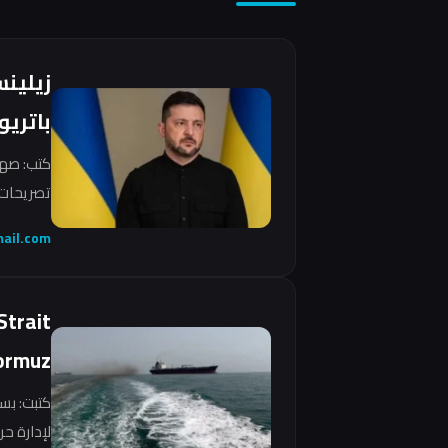
زيلين
باتريو
كتب: صهي
تصريحات 
ail.com
Strait
ormuz
كتبت: بس
لإدارة ح