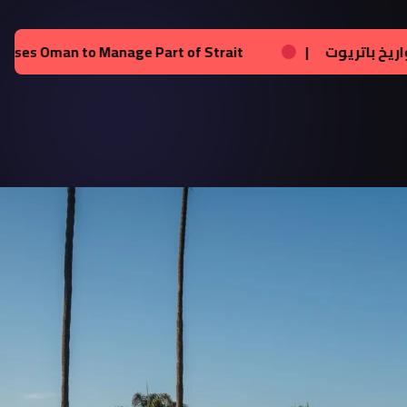
لى إنستجرام
|
عالم:
زيلينسكي يحصل على تراخيص لإنتاج صو