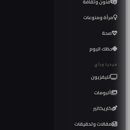
فنون وثقافة
مرأة ومنوعات
صحة
حظك اليوم
ميديا ورأي
تليفزيون
ألبومات
كاريكاتير
مقالات وتحقيقات