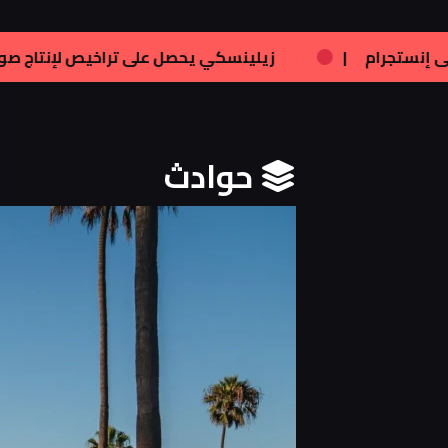
|
فنون:
تامر هجرس يشارك بصورته الجديدة ع
حوادث