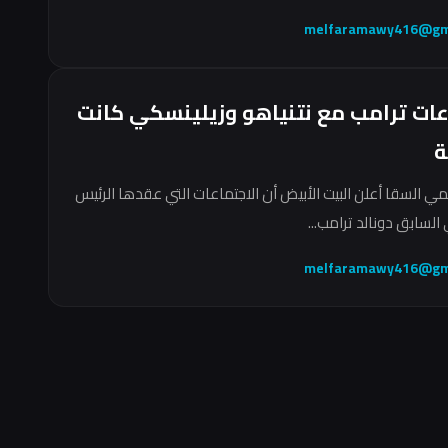
melfaramawy416@gm
عات ترامب مع نتنياهو وزيلينسكي كانت
ة
مي السقا أعلن البيت الأبيض أن الاجتماعات التي عقدها الرئيس
السابق دونالد ترامب...
melfaramawy416@gm