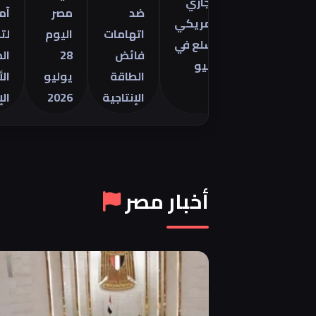
التجاري
نتور
ضد
مصر
آمال
الأمريكي
2026 في
اتهامات
اليوم
لتهدئة
للسلع في
فائض
28
الصراع
يونيو
الطاقة
يوليو
الأمريكي
الإنتاجية
2026
الإيراني
أخبار مصر