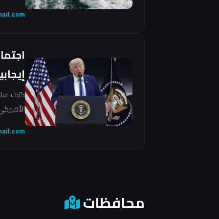
ail.com
اجتما
إيجابي
كتبت: سل
الأميركي 
ail.com
محافظات