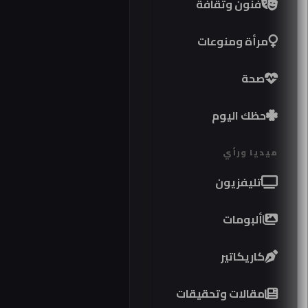
فنون وثقافة
مرأة ومنوعات
صحة
حظك اليوم
ميديا ورأي
تليفزيون
ألبومات
كاريكاتير
مواص
مقالات وتحقيقات
كوبرا