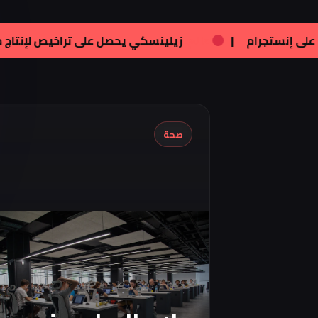
|
فنون:
تامر هجرس يشارك بصورته الجديدة على إنستج
صحة