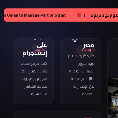
تامر
هجرس
مواصفات
رام
|
عالم:
زيلينسكي يحصل على تراخيص لإنتاج صواريخ باتر
يشارك
كوبرا
بصورته
فورمينتور
الجديدة
2026 في
على
مصر
إقتصاد
فنون
إنستجرام
كتب: كريم همام
تروج سوق
كتب: كريم همام
السيارات المصري
شارك الفنان تامر
حاليًا لمجموعة
هجرس جمهوره
من الإصدارات
بحديثه المباشر
الجديدة...
عبر حسابه...