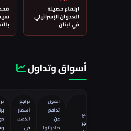
ارتفاع حصيلة
فحص
العدوان الإسرائيلي
سيدة
في لبنان
بالت
أسواق وتداول
الصين
تراجع
تراجع خام
تدافع
أسعار
برنت 5
تراجع
فات
عن
الذهب
دولارات
العجز
صادراتها
في
وسط