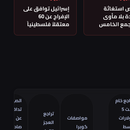
 استغاثة
إسرائيل توافق على
 بلا مأوى
الإفراج عن 60
جمع الخامس
معتقلاً فلسطينياً
الصين
تراج
تدافع
أسع
تراجع
مواصفات
عن
الذ
العجز
كوبرا
صادراتها
في