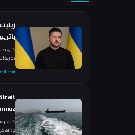
زيلين
باتريو
كتب: صهي
تصريحات 
ail.com
Strait
ormuz
كتبت: بس
لإدارة ح