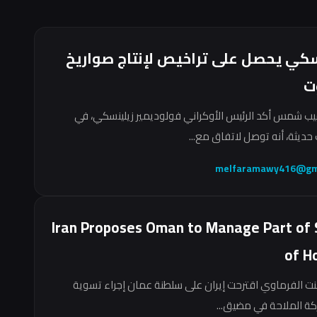
سكي يحصل على تراخيص لإنتاج صواريخ
ت
ب شمس أكد الرئيس الأوكراني فولوديمير زيلينسكي، في
حديثة، أنه توصل لاتفاق مع...
melfaramawy416@gm
Iran Proposes Oman to Manage Part of 
of H
نت الفرماوي اقترحت إيران على سلطنة عمان إجراء تسوية
ركة الملاحة في مضيق...