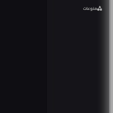
فورمي
منوعات
مصر