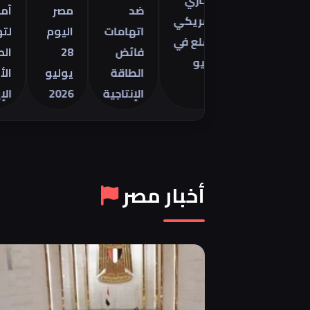
التجاري
مينتور
ضد
مصر
آمال
الأمريكي
2026 في
اتهامات
اليوم
لتهدئة
للسلع في
فائض
28
الصراع
يونيو
الطاقة
يوليو
الأمريك
الإنتاجية
2026
الإيراني
أخبار مصر