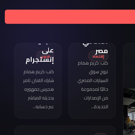
تامر
هجرس
مواصفات
يشارك
كوبرا
بصورته
فورمينتور
الجديدة
2026 في
على
مصر
إقتصاد
فنون
إنستجرام
كتب: كريم همام
تروج سوق
كتب: كريم همام
السيارات المصري
شارك الفنان تامر
حاليًا لمجموعة
هجرس جمهوره
من الإصدارات
بحديثه المباشر
الجديدة...
عبر حسابه...