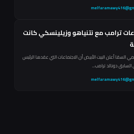
melfaramawy416@gm
عات ترامب مع نتنياهو وزيلينسكي كانت
ة
مي السقا أعلن البيت الأبيض أن الاجتماعات التي عقدها الرئيس
السابق دونالد ترامب...
melfaramawy416@gm