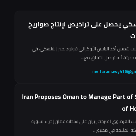
سكي يحصل على تراخيص لإنتاج صواريخ
ت
ب شمس أكد الرئيس الأوكراني فولوديمير زيلينسكي، في
حديثة، أنه توصل لاتفاق مع...
melfaramawy416@gm
Iran Proposes Oman to Manage Part of 
of H
نت الفرماوي اقترحت إيران على سلطنة عمان إجراء تسوية
ركة الملاحة في مضيق...