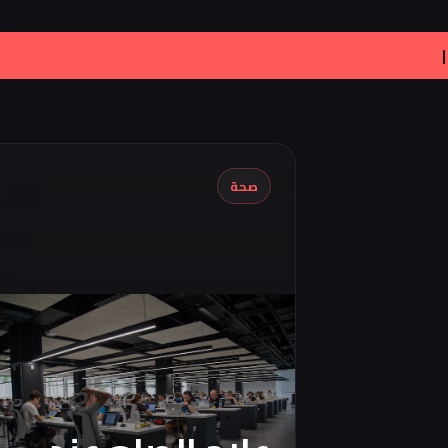
|
Iran Proposes Oman to Manage Part 
صحة