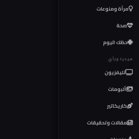
مرأة ومنوعات
صحة
حظك اليوم
ميديا ورأي
تليفزيون
ألبومات
كاريكاتير
مقالات وتحقيقات
موا
كوبر