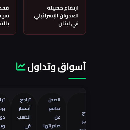
ارتفاع حصيلة
فحص
العدوان الإسرائيلي
سيدة
في لبنان
بالت
أسواق وتداول
الصين
تراجع
تراجع خا
تدافع
أسعار
برنت 5
تراجع
صفات
عن
الذهب
دولارات
العجز
ا
صادراتها
في
وسط