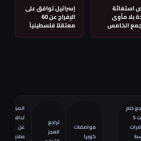
 استغاثة
إسرائيل توافق على
 بلا مأوى
الإفراج عن 60
جمع الخامس
معتقلاً فلسطينياً
م
الصين
تر
تدافع
أس
تراجع
مواصفات
عن
ال
العجز
كوبرا
صادراتها
في