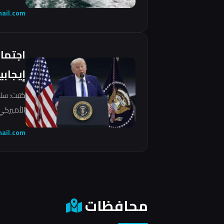
ail.com
اجتما
إيجابي
كتبت: سل
الأميركي 
ail.com
محافظات