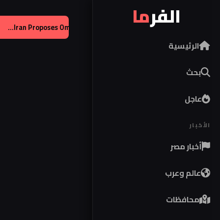
الفر
ما
ي يحصل على تراخيص لإنتاج صواريخ باتريوت
|
عالم:
of Strait...
الرئيسية
بحث
عاجل
الأخبار
أخبار مصر
عالم وعرب
محافظات