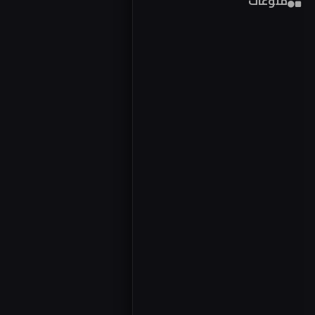
منوعات
فور
مصر