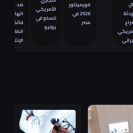
التجاري
فورمينتور
ضد
مص
الأمريكي
2026 في
اتهامات
ال
للسلع في
مصر
فائض
28
يونيو
ي
الطاقة
يو
الإنتاجية
26