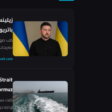
زيلين
باتريو
كتب: صهي
تصريحات 
ail.com
Strait
ormuz
كتبت: بس
لإدارة ح