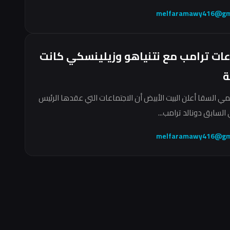
melfaramawy416@gm
عات ترامب مع نتنياهو وزيلينسكي كانت
ة
مي السقا أعلن البيت الأبيض أن الاجتماعات التي عقدها الرئيس
السابق دونالد ترامب...
melfaramawy416@gm