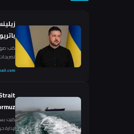
زيلين
باتريو
كتب: صهي
تصريحات 
ail.com
Strait
ormuz
كتبت: بس
لإدارة ح