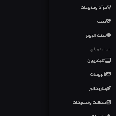
مرأة ومنوعات
صحة
حظك اليوم
ميديا ورأي
تليفزيون
ألبومات
كاريكاتير
مقالات وتحقيقات