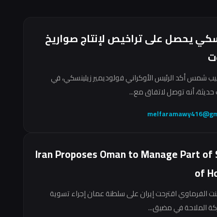
سكي يحصل على تراخيص لإنتاج صواريخ
ت
ب شمس أكد الرئيس الأوكراني فولوديمير زيلينسكي، في
حديثة، أنه توصل لاتفاق مع...
melfaramawy416@gm
Iran Proposes Oman to Manage Part of 
of H
نت الفرماوي اقترحت إيران على سلطنة عمان إجراء تسوية
ركة الملاحة في مضيق...