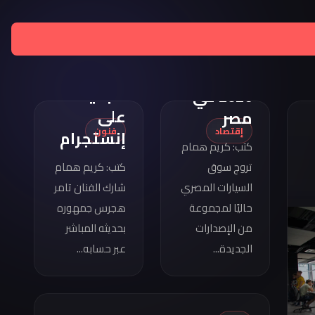
تامر
هجرس
مواصفات
يشارك
كوبرا
بصورته
فورمينتور
الجديدة
2026 في
على
مصر
إقتصاد
فنون
إنستجرام
كتب: كريم همام
تروج سوق
كتب: كريم همام
السيارات المصري
شارك الفنان تامر
حاليًا لمجموعة
هجرس جمهوره
من الإصدارات
بحديثه المباشر
الجديدة...
عبر حسابه...