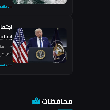
ail.com
اجتما
إيجابي
كتبت: سل
الأميركي 
ail.com
محافظات