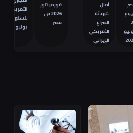
التجاري
آمال
فورمينتور
ضد
الأمريكي
لتهدئة
2026 في
اته
للسلع في
الصراع
مصر
فائ
يونيو
الأمريكي
الط
الإيراني
الإن