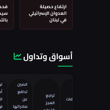
ارتفاع حصيلة
فحص
العدوان الإسرائيلي
سيدة
في لبنان
بالت
أسواق وتداول
الصين
تراجع
تدافع
أسعار
تراجع
مواصفات
عن
الذهب
العجز
كوبرا
صادراتها
في