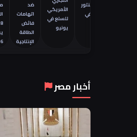
التجاري
فورمينتور
ضد
مصر
الأمريكي
2026 في
اتهامات
اليوم
للسلع في
مصر
فائض
28
يونيو
الطاقة
يوليو
الإنتاجية
2026
أخبار مصر