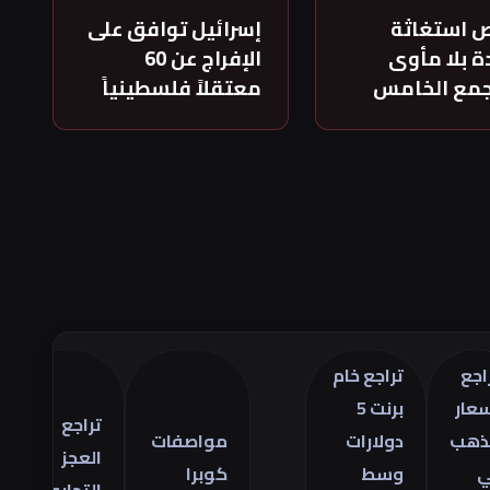
 استغاثة
إسرائيل توافق على
 بلا مأوى
الإفراج عن 60
جمع الخامس
معتقلاً فلسطينياً
تراجع خام
الص
برنت 5
تدا
تراجع
دولارات
مواصفات
عن
العجز
وسط
كوبرا
صاد