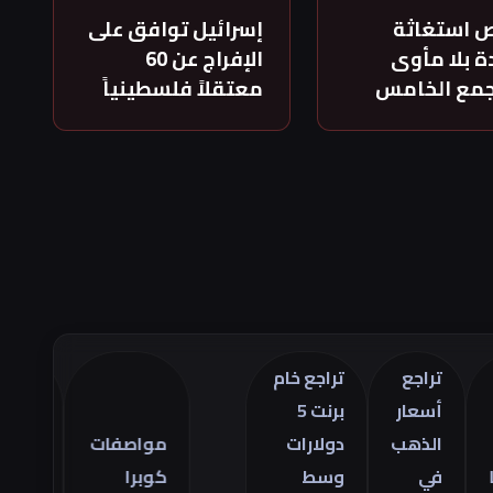
 استغاثة
إسرائيل توافق على
 بلا مأوى
الإفراج عن 60
جمع الخامس
معتقلاً فلسطينياً
تراجع
تراجع خام
أسعار
برنت 5
تراجع
الذهب
دولارات
مواصفات
العجز
في
وسط
كوبرا