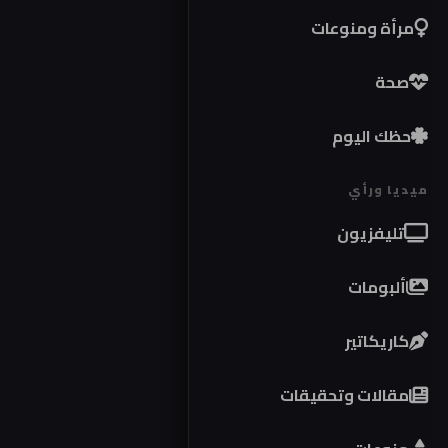
مرأة ومنوعات
صحة
حظك اليوم
ميديا ورأي
تليفزيون
ألبومات
كاريكاتير
مقالات وتحقيقات