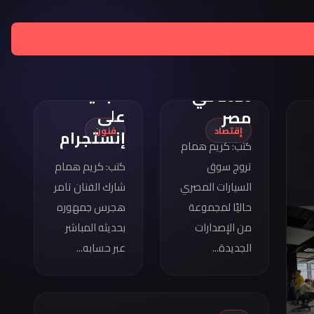
تامر
هجرس
مواصفات
يشارك
كوبرا
بصورته
فورمينتور
الجديدة
2026 في
على
مصر
إقتصاد
فنون
إنستجرام
كتب: كريم همام
تروج سوق
كتب: كريم همام
السيارات المصري
شارك الفنان تامر
حاليًا لمجموعة
هجرس جمهوره
من الإصدارات
بحديثه المباشر
الجديدة...
عبر حسابه...