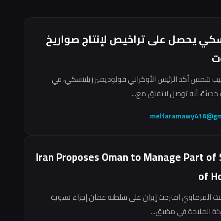
سكي يحصل على تراخيص لإنتاج صواريخ
ت
ب شمس أكد الرئيس الأوكراني فولوديمير زيلينسكي، في
حديثة، أنه توصل لاتفاق مع...
melfaramawy416@gm
Iran Proposes Oman to Manage Part of 
of H
نت الفرماوي اقترحت إيران على سلطنة عمان إجراء تسوية
ركة الملاحة في مضيق...