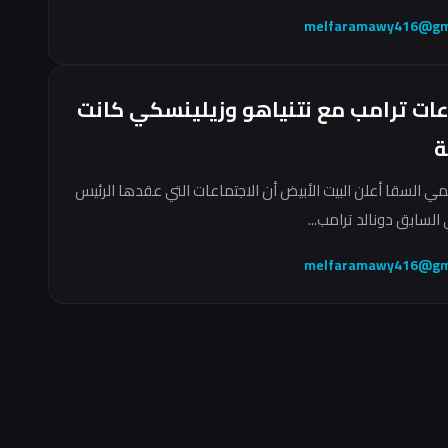
melfaramawy416@gm
عات ترامب مع نتنياهو وزيلينسكي كانت
ة
مي السقا أعلن البيت الأبيض أن الاجتماعات التي عقدها الرئيس
السابق دونالد ترامب...
melfaramawy416@gm