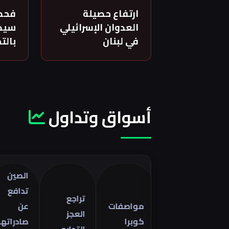
ارتفاع حصيلة
فحص
العدوان الإسرائيلي
سيدة
في لبنان
بالت
أسواق وتداول
الصين
تدافع
تراجع
مواصفات
عن
العجز
كوبرا
صادراتها