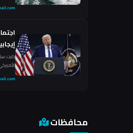
ail.com
اجتما
إيجابي
كتبت: سل
الأميركي 
ail.com
محافظات