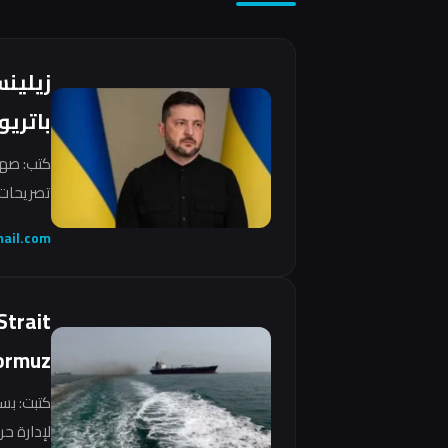
زيلين
باتريو
كتب: صهي
تصريحات 
ail.com
Strait
ormuz
كتبت: بس
لإدارة ح