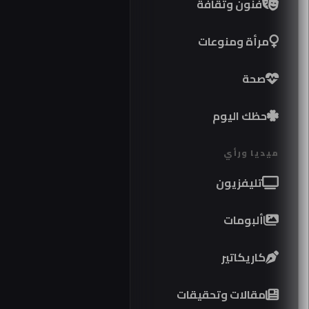
فنون وثقافة
مرأة ومنوعات
صحة
حظك اليوم
ميديا ورأي
تليفزيون
ألبومات
كاريكاتير
مقالات وتحقيقات