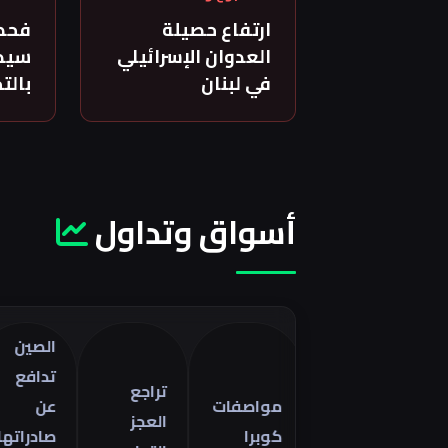
ارتفاع حصيلة
فحص
العدوان الإسرائيلي
سيدة
في لبنان
بالت
أسواق وتداول
الصين
تدافع
تراجع
مواصفات
عن
العجز
كوبرا
صادراتها