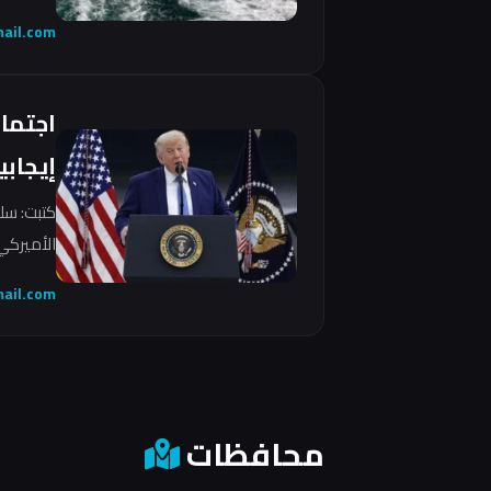
ail.com
اجتما
إيجابي
كتبت: سل
الأميركي 
ail.com
محافظات