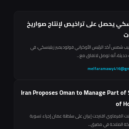
سكي يحصل على تراخيص لإنتاج صواريخ
ت
ب شمس أكد الرئيس الأوكراني فولوديمير زيلينسكي، في
حديثة، أنه توصل لاتفاق مع...
melfaramawy416@gm
Iran Proposes Oman to Manage Part of 
of H
نت الفرماوي اقترحت إيران على سلطنة عمان إجراء تسوية
ركة الملاحة في مضيق...