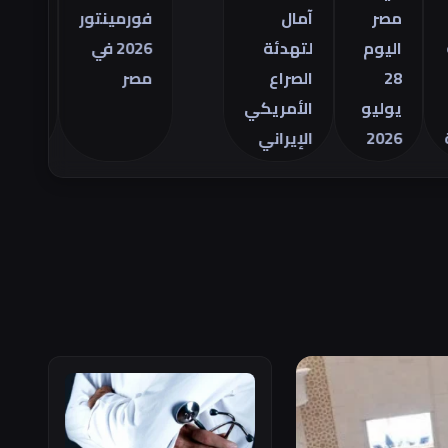
التجاري
مصر
آمال
فورمينتور
الأمريكي
اليوم
لتهدئة
2026 في
للسلع في
28
الصراع
مصر
يونيو
يوليو
الأمريكي
2026
الإيراني