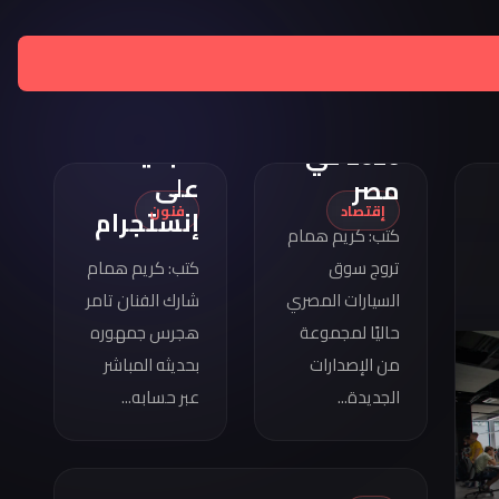
تامر
هجرس
مواصفات
يشارك
كوبرا
بصورته
فورمينتور
الجديدة
2026 في
على
مصر
إقتصاد
فنون
إنستجرام
كتب: كريم همام
تروج سوق
كتب: كريم همام
السيارات المصري
شارك الفنان تامر
حاليًا لمجموعة
هجرس جمهوره
من الإصدارات
بحديثه المباشر
الجديدة...
عبر حسابه...