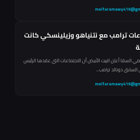
melfaramawy416@gm
عات ترامب مع نتنياهو وزيلينسكي كانت
ة
مي السقا أعلن البيت الأبيض أن الاجتماعات التي عقدها الرئيس
السابق دونالد ترامب...
melfaramawy416@gm