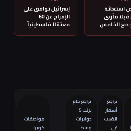
 استغاثة
إسرائيل توافق على
 بلا مأوى
الإفراج عن 60
جمع الخامس
معتقلاً فلسطينياً
تراجع
تراجع خام
أسعار
برنت 5
تراجع
الذهب
دولارات
مواصفات
العجز
في
وسط
كوبرا