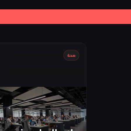
|
Iran Proposes Oman to Manage
صحة